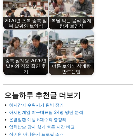
2026년 초복 중복 말
복날 먹는 음식 삼계
복 날짜와 보양식
탕과 보양식
중복 삼계탕 2026년
날짜와 직접 끓인 후
여름 보양식 삼계탕
기
만드는법
오늘하루 추천글 더보기
하지감자 수확시기 완벽 정리
아시안게임 야구대표팀 24명 명단 분석
온열질환 예방 5대수칙 총정리
압력밥솥 감자 삶기 빠른 시간 비교
장예원 아나운서 프로필 소개