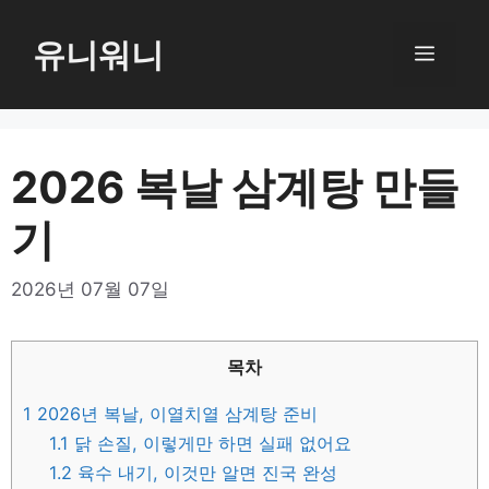
컨
텐
유니워니
메
츠
로
뉴
건
너
2026 복날 삼계탕 만들
뛰
기
기
2026년 07월 07일
목차
1
2026년 복날, 이열치열 삼계탕 준비
1.1
닭 손질, 이렇게만 하면 실패 없어요
1.2
육수 내기, 이것만 알면 진국 완성