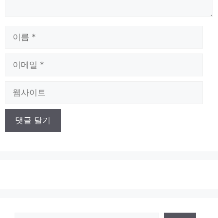
이
름
이
메
일
웹
사
이
트