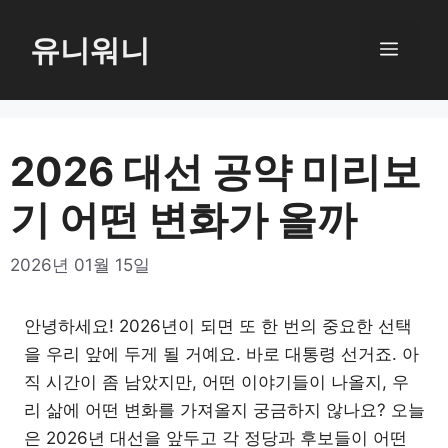
컨
텐
유니워니
메
츠
로
뉴
건
너
2026 대선 공약 미리보
뛰
기 어떤 변화가 올까
기
2026년 01월 15일
안녕하세요! 2026년이 되면 또 한 번의 중요한 선택
을 우리 앞에 두게 될 거예요. 바로 대통령 선거죠. 아
직 시간이 좀 남았지만, 어떤 이야기들이 나올지, 우
리 삶에 어떤 변화를 가져올지 궁금하지 않나요? 오늘
은 2026년 대선을 앞두고 각 정당과 후보들이 어떤