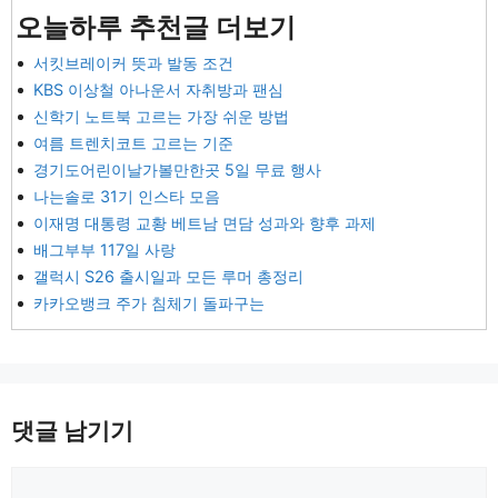
오늘하루 추천글 더보기
서킷브레이커 뜻과 발동 조건
KBS 이상철 아나운서 자취방과 팬심
신학기 노트북 고르는 가장 쉬운 방법
여름 트렌치코트 고르는 기준
경기도어린이날가볼만한곳 5일 무료 행사
나는솔로 31기 인스타 모음
이재명 대통령 교황 베트남 면담 성과와 향후 과제
배그부부 117일 사랑
갤럭시 S26 출시일과 모든 루머 총정리
카카오뱅크 주가 침체기 돌파구는
댓글 남기기
댓