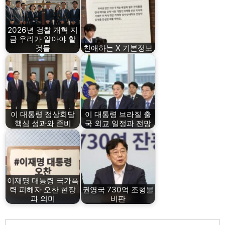
2026년 검찰 개혁 지
금 우리가 알아야 할
것들
친애하는 X 기본정보
이 대통령 정상회담
이 대통령 브라질 출
핵심 성과와 준비
국 외교 일정과 전망
이재명 대통령 국가폭
력 피해자 오찬 현장
권영국 730억 조형물
과 의미
비판