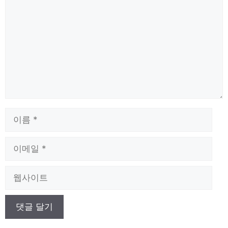
글
이
름
이
메
일
웹
사
이
트