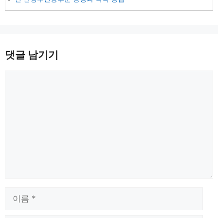
댓글 남기기
댓
글
이
름