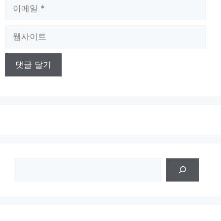
이
메
일
웹
사
이
트
검
색