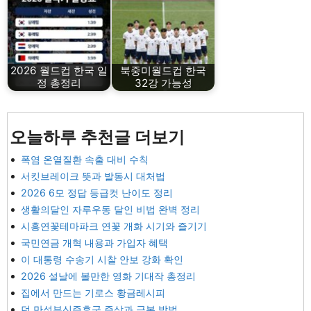
2026 월드컵 한국 일
북중미월드컵 한국
정 총정리
32강 가능성
오늘하루 추천글 더보기
폭염 온열질환 속출 대비 수칙
서킷브레이크 뜻과 발동시 대처법
2026 6모 정답 등급컷 난이도 정리
생활의달인 자루우동 달인 비법 완벽 정리
시흥연꽃테마파크 연꽃 개화 시기와 즐기기
국민연금 개혁 내용과 가입자 혜택
이 대통령 수송기 시찰 안보 강화 확인
2026 설날에 볼만한 영화 기대작 총정리
집에서 만드는 기로스 황금레시피
던 만성부신증후군 증상과 극복 방법