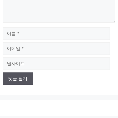
이
름
이
메
일
웹
사
이
트