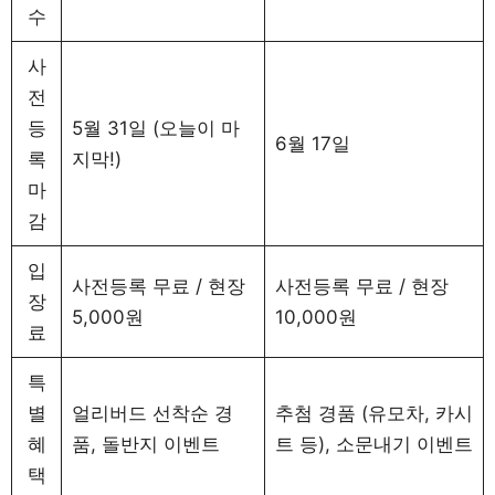
수
사
전
등
5월 31일 (오늘이 마
6월 17일
록
지막!)
마
감
입
사전등록 무료 / 현장
사전등록 무료 / 현장
장
5,000원
10,000원
료
특
별
얼리버드 선착순 경
추첨 경품 (유모차, 카시
혜
품, 돌반지 이벤트
트 등), 소문내기 이벤트
택