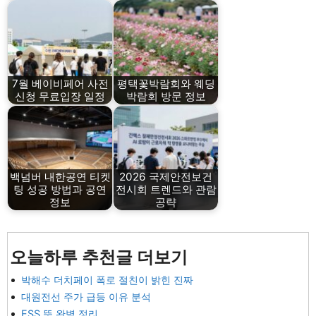
7월 베이비페어 사전
평택꽃박람회와 웨딩
신청 무료입장 일정
박람회 방문 정보
백넘버 내한공연 티켓
2026 국제안전보건
팅 성공 방법과 공연
전시회 트렌드와 관람
정보
공략
오늘하루 추천글 더보기
박해수 더치페이 폭로 절친이 밝힌 진짜
대원전선 주가 급등 이유 분석
ESS 뜻 완벽 정리