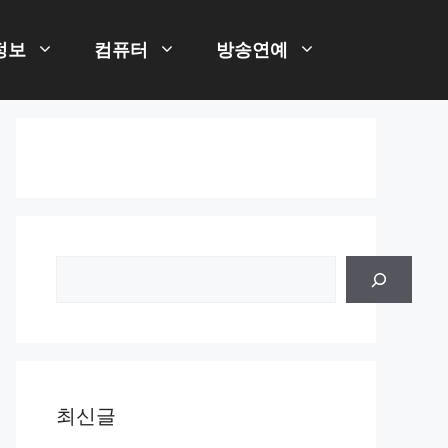
정보
컴퓨터
방송연예
검
색
최신글