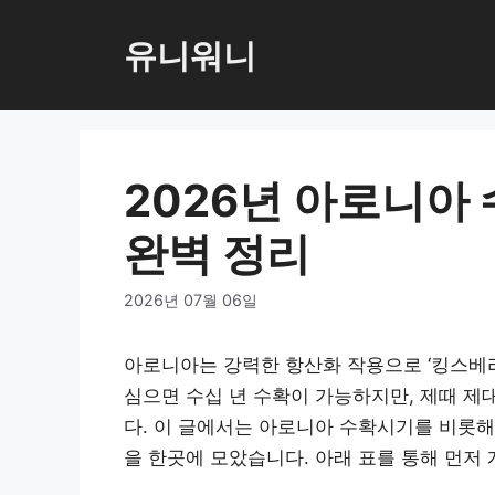
컨
텐
유니워니
츠
로
건
너
2026년 아로니아
뛰
기
완벽 정리
2026년 07월 06일
아로니아는 강력한 항산화 작용으로 ‘킹스베리
심으면 수십 년 수확이 가능하지만, 제때 제
다. 이 글에서는 아로니아 수확시기를 비롯해
을 한곳에 모았습니다. 아래 표를 통해 먼저