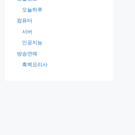
오늘하루
컴퓨터
서버
인공지능
방송연예
흑백요리사