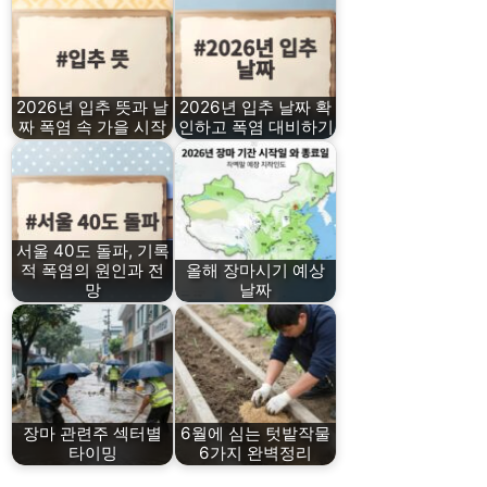
2026년 입추 뜻과 날
2026년 입추 날짜 확
짜 폭염 속 가을 시작
인하고 폭염 대비하기
서울 40도 돌파, 기록
적 폭염의 원인과 전
올해 장마시기 예상
망
날짜
장마 관련주 섹터별
6월에 심는 텃밭작물
타이밍
6가지 완벽정리