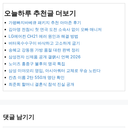
오늘하루 추천글 더보기
가평빠지바베큐 패키지 추천 아마존 후기
김아영 전참시 첫 연극 도전 소속사 없이 오빠 매니저
LG에어컨 CH21 에러 원인과 해결 방법
버터옥수수구이 바삭하고 고소하게 굽기
송혜교 강동원 가방 품절 대란 완벽 정리
삼성전자 신제품 공개 갤럙시 언팩 2026
노이즈 홍종구 불후의 명곡 특집
삼성 미야모리 영입, 아시아쿼터 교체로 우승 노린다
칸쵸 이름 2탄 550개 명단 확인
최준희 할머니 결혼식 참석 진실 공개
댓글 남기기