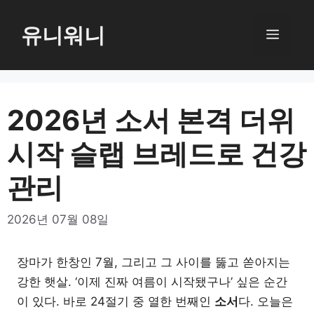
컨
텐
유니워니
메
츠
로
뉴
건
너
2026년 소서 본격 더위
뛰
시작 슬랩 브레드로 건강
기
관리
2026년 07월 08일
장마가 한창인 7월, 그리고 그 사이를 뚫고 쏟아지는
강한 햇살. ‘이제 진짜 여름이 시작됐구나’ 싶은 순간
이 있다. 바로 24절기 중 열한 번째인
소서
다. 오늘은