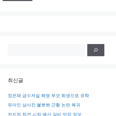
검
색
최신글
정은채 금수저설 해명 부모 희생으로 유학
유아인 남사친 볼뽀뽀 근황 논란 복귀
전지적 참견 시점 예산 갈비 맛집 정보