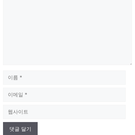
댓
글
이
름
이
메
일
웹
사
이
트