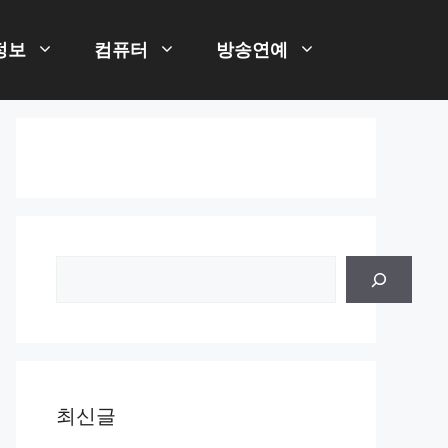
정보
컴퓨터
방송연예
검
색
최신글