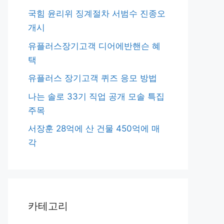
국힘 윤리위 징계절차 서범수 진종오
개시
유플러스장기고객 디어에반핸슨 혜
택
유플러스 장기고객 퀴즈 응모 방법
나는 솔로 33기 직업 공개 모솔 특집
주목
서장훈 28억에 산 건물 450억에 매
각
카테고리