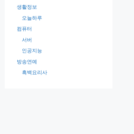
생활정보
오늘하루
컴퓨터
서버
인공지능
방송연예
흑백요리사