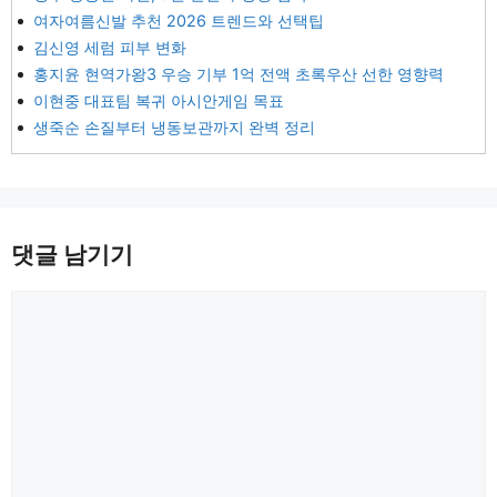
여자여름신발 추천 2026 트렌드와 선택팁
김신영 세럼 피부 변화
홍지윤 현역가왕3 우승 기부 1억 전액 초록우산 선한 영향력
이현중 대표팀 복귀 아시안게임 목표
생죽순 손질부터 냉동보관까지 완벽 정리
댓글 남기기
댓
글