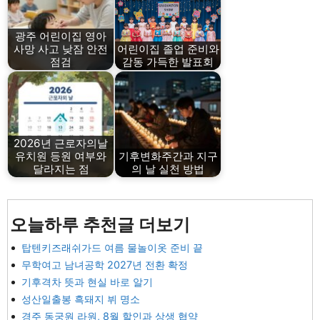
광주 어린이집 영아
사망 사고 낮잠 안전
어린이집 졸업 준비와
점검
감동 가득한 발표회
2026년 근로자의날
유치원 등원 여부와
기후변화주간과 지구
달라지는 점
의 날 실천 방법
오늘하루 추천글 더보기
탑텐키즈래쉬가드 여름 물놀이옷 준비 끝
무학여고 남녀공학 2027년 전환 확정
기후격차 뜻과 현실 바로 알기
성산일출봉 흑돼지 뷔 명소
경주 동궁원 라원, 8월 할인과 상생 협약