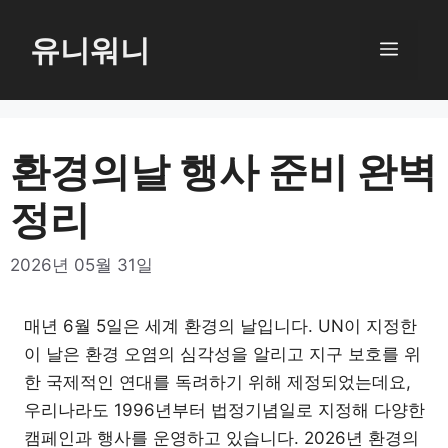
컨
텐
유니워니
메
츠
로
뉴
건
너
환경의날 행사 준비 완벽
뛰
정리
기
2026년 05월 31일
매년 6월 5일은 세계 환경의 날입니다. UN이 지정한
이 날은 환경 오염의 심각성을 알리고 지구 보호를 위
한 국제적인 연대를 독려하기 위해 제정되었는데요,
우리나라도 1996년부터 법정기념일로 지정해 다양한
캠페인과 행사를 운영하고 있습니다. 2026년 환경의