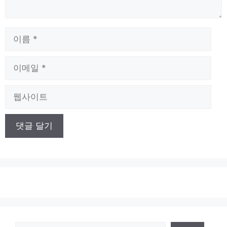
이
름
이
메
일
웹
사
이
트