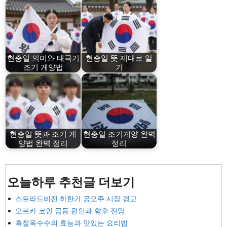
현충일 의미와 태극기
현충일 뜻 제대로 알
조기 게양법
기
현충일 뜻과 조기 게
현충일 조기게양 완벽
양법 완벽 정리
정리
오늘하루 추천글 더보기
스트라드비전 하한가 공모주 시장 경고
오르카 코인 급등 원인과 향후 전망
흑찰옥수수의 효능과 맛있는 요리법