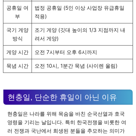
공휴일 여
법정 공휴일 (5인 이상 사업장 유급휴일
부
적용)
국기 게양
조기 게양 (깃대 높이의 1/3 지점까지 내
방식
려서 게양)
게양 시간
오전 7시부터 오후 6시까지
묵념 시간
오전 10시, 1분간 묵념 (사이렌 울림)
현충일, 단순한 휴일이 아닌 이유
현충일은 나라를 위해 목숨을 바친 순국선열과 호국
영령을 기리는 날입니다. 특히 한국전쟁을 비롯한 여
러 전쟁과 국난에서 희생된 분들을 추모하는 의미가