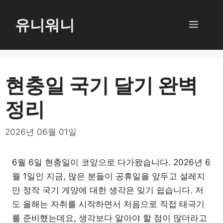
컨
텐
유니워니
메
츠
로
뉴
건
너
현충일 국기 달기 완벽
뛰
정리
기
2026년 06월 01일
6월 6일 현충일이 코앞으로 다가왔습니다. 2026년 6
월 1일인 지금, 많은 분들이 공휴일을 앞두고 설레지
만 정작 국기 게양에 대한 생각은 잊기 쉽습니다. 저
도 올해는 자취를 시작하면서 처음으로 직접 태극기
를 준비했는데요, 생각보다 알아야 할 점이 많더라고