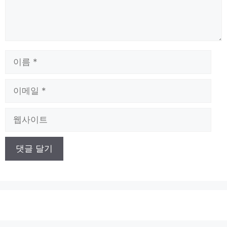
이
름
이
메
일
웹
사
이
트