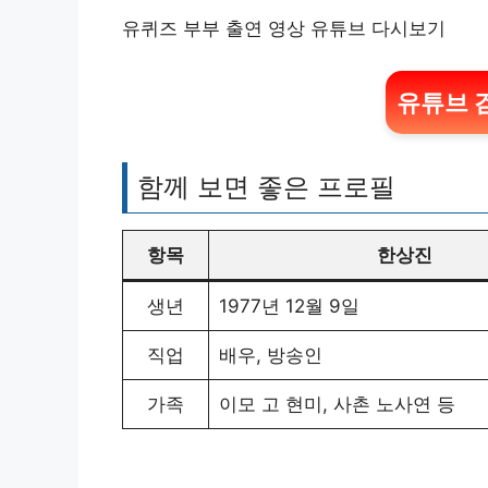
유퀴즈 부부 출연 영상 유튜브 다시보기
유튜브 
함께 보면 좋은 프로필
항목
한상진
생년
1977년 12월 9일
직업
배우, 방송인
가족
이모 고 현미, 사촌 노사연 등