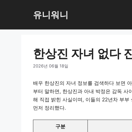
컨
텐
유니워니
츠
로
건
너
한상진 자녀 없다 
뛰
기
2026년 06월 18일
배우 한상진의 자녀 정보를 검색하다 보면 아
부터 말하면, 한상진과 아내 박정은 감독 사이
해 직접 밝힌 사실이며, 이들의 22년차 부부
먼저 정리했다.
구분