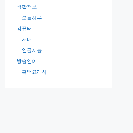
생활정보
오늘하루
컴퓨터
서버
인공지능
방송연예
흑백요리사