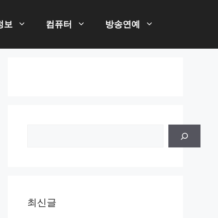
정보
컴퓨터
방송연예
검
색
최신글