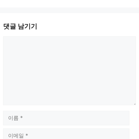
댓글 남기기
댓
글
이
름
이