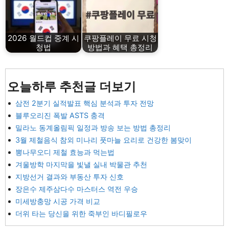
2026 월드컵 중계 시
쿠팡플레이 무료 시청
청법
방법과 혜택 총정리
오늘하루 추천글 더보기
삼전 2분기 실적발표 핵심 분석과 투자 전망
블루오리진 폭발 ASTS 충격
밀라노 동계올림픽 일정과 방송 보는 방법 총정리
3월 제철음식 참외 미나리 풋마늘 요리로 건강한 봄맞이
뽕나무오디 제철 효능과 먹는법
겨울방학 마지막을 빛낼 실내 박물관 추천
지방선거 결과와 부동산 투자 신호
장은수 제주삼다수 마스터스 역전 우승
미세방충망 시공 가격 비교
더위 타는 당신을 위한 죽부인 바디필로우