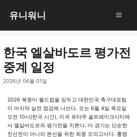
컨
텐
유니워니
메
츠
로
뉴
건
너
한국 엘살바도르 평가전
뛰
중계 일정
기
2026년 06월 01일
2026 북중미 월드컵을 앞두고 대한민국 축구대표팀
이 마지막 실전 점검에 나선다. 오는 6월 4일 목요일
오전 10시(한국 시간), 미국 유타주 솔트레이크시티에
서 엘살바도르와 평가전을 치른다. 이 경기는 단순한
친선전이 아니라 본선을 위한 최종 모의고사다. 홍명