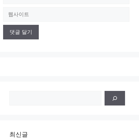
메
일
웹
사
이
트
검
색
최신글