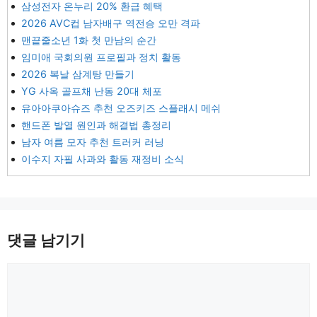
삼성전자 온누리 20% 환급 혜택
2026 AVC컵 남자배구 역전승 오만 격파
맨끝줄소년 1화 첫 만남의 순간
임미애 국회의원 프로필과 정치 활동
2026 복날 삼계탕 만들기
YG 사옥 골프채 난동 20대 체포
유아아쿠아슈즈 추천 오즈키즈 스플래시 메쉬
핸드폰 발열 원인과 해결법 총정리
남자 여름 모자 추천 트러커 러닝
이수지 자필 사과와 활동 재정비 소식
댓글 남기기
댓
글