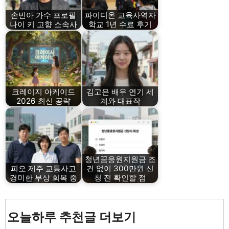
손빈아 가수 프로필
파이디온 교육사역자
나이 키 고향 소속사
학교 1년 수료 후기
크레이지 아케이드
김고은 배우 연기 세
2026 최신 공략
계와 대표작
청년꿈응원지원금 조
피오 제주 교통사고
건 없이 300만원 신
경미한 부상 회복 중
청 전 확인할 점
오늘하루 추천글 더보기