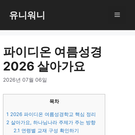
컨
텐
유니워니
메
츠
로
뉴
건
너
파이디온 여름성경
뛰
2026 살아가요
기
2026년 07월 06일
목차
1
2026 파이디온 여름성경학교 핵심 정리
2
살아가요, 하나님나라 주제가 주는 방향
2.1
연령별 교재 구성 확인하기