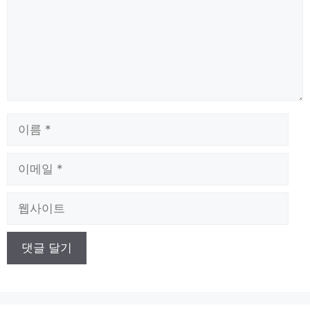
이
름
이
메
일
웹
사
이
트