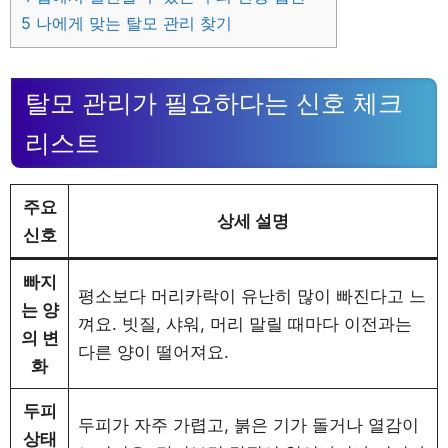
5
나에게 맞는 탈모 관리 찾기
탈모 관리가 필요하다는 신호 체크
리스트
주요
상세 설명
신호
빠지
평소보다 머리카락이 유난히 많이 빠진다고 느
는 양
껴요. 빗질, 샤워, 머리 말릴 때마다 이전과는
의 변
다른 양이 떨어져요.
화
두피
두피가 자주 가렵고, 붉은 기가 돌거나 열감이
상태