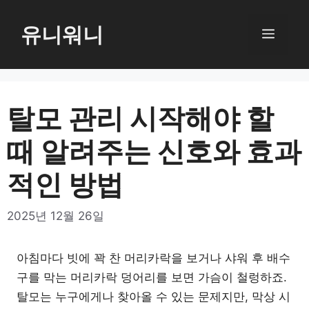
컨
텐
유니워니
메
츠
로
뉴
건
너
탈모 관리 시작해야 할
뛰
때 알려주는 신호와 효과
기
적인 방법
2025년 12월 26일
아침마다 빗에 꽉 찬 머리카락을 보거나 샤워 후 배수
구를 막는 머리카락 덩어리를 보면 가슴이 철렁하죠.
탈모는 누구에게나 찾아올 수 있는 문제지만, 막상 시