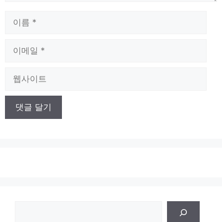
이
름
이
메
일
웹
사
이
트
검
색