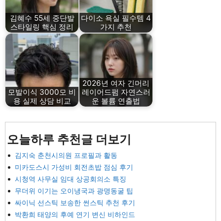
김혜수 55세 중단발
다이소 욕실 필수템 4
스타일링 핵심 정리
가지 추천
2026년 여자 긴머리
모발이식 3000모 비
레이어드펌 자연스러
용 실제 상담 비교
운 볼륨 연출법
오늘하루 추천글 더보기
김지숙 춘천시의원 프로필과 활동
미카도스시 가성비 회전초밥 점심 후기
시청역 사무실 임대 상공회의소 특징
무더위 이기는 오이냉국과 광명동굴 팁
싸이닉 선스틱 보송한 썬스틱 추천 후기
박환희 태양의 후예 연기 변신 비하인드