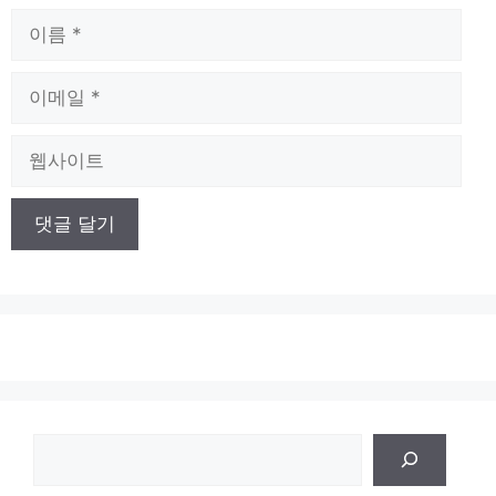
이
름
이
메
일
웹
사
이
트
검
색