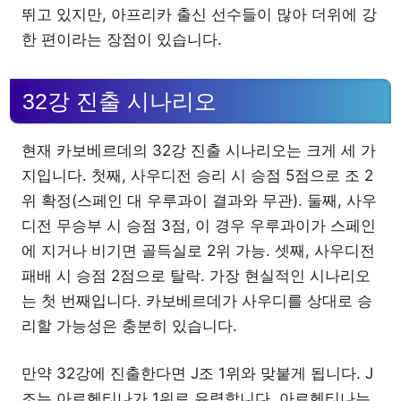
뛰고 있지만, 아프리카 출신 선수들이 많아 더위에 강
한 편이라는 장점이 있습니다.
32강 진출 시나리오
현재 카보베르데의 32강 진출 시나리오는 크게 세 가
지입니다. 첫째, 사우디전 승리 시 승점 5점으로 조 2
위 확정(스페인 대 우루과이 결과와 무관). 둘째, 사우
디전 무승부 시 승점 3점, 이 경우 우루과이가 스페인
에 지거나 비기면 골득실로 2위 가능. 셋째, 사우디전
패배 시 승점 2점으로 탈락. 가장 현실적인 시나리오
는 첫 번째입니다. 카보베르데가 사우디를 상대로 승
리할 가능성은 충분히 있습니다.
만약 32강에 진출한다면 J조 1위와 맞붙게 됩니다. J
조는 아르헨티나가 1위로 유력합니다. 아르헨티나는