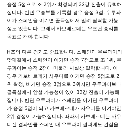
승점 5점으로 조 2위가 확정되며 32강 진출이 유력해
집니다. 반면 무승부를 기록할 경우 승점 3점, 우루과
이가 스페인을 이기면 골득실에서 밀려 탈락할 가능
성도 있습니다. 그래서 카보베르데는 무조건 승리를
목표로 해야 합니다.
H조의 다른 경기도 중요합니다. 스페인과 우루과이의
맞대결에서 스페인이 이기면 승점 7점으로 조 1위, 우
루과이는 승점 2점에 머물러 사실상 탈락합니다. 이
경우 카보베르데가 사우디를 이기면 승점 5점으로 2
위 확정, 비기면 승점 3점으로 3위지만 우루과이보다
골득실에서 앞설 가능성이 있어 32강 진출이 가능해
집니다. 반면 우루과이가 스페인을 이기면 우루과이
가 승점 5점이 되고 카보베르데가 사우디를 이겨야만
2위 경쟁이 가능해집니다. 따라서 카보베르데는 사우
디전 결과만큼 스페인 대 우루과이 결과에도 관심을