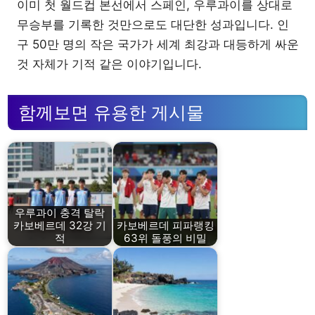
이미 첫 월드컵 본선에서 스페인, 우루과이를 상대로
무승부를 기록한 것만으로도 대단한 성과입니다. 인
구 50만 명의 작은 국가가 세계 최강과 대등하게 싸운
것 자체가 기적 같은 이야기입니다.
함께보면 유용한 게시물
우루과이 충격 탈락
카보베르데 32강 기
카보베르데 피파랭킹
적
63위 돌풍의 비밀