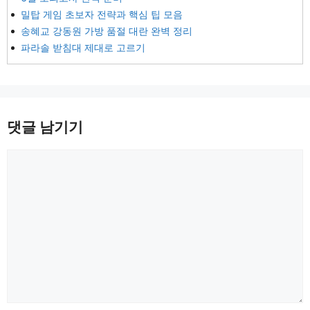
밀탑 게임 초보자 전략과 핵심 팁 모음
송혜교 강동원 가방 품절 대란 완벽 정리
파라솔 받침대 제대로 고르기
댓글 남기기
댓
글