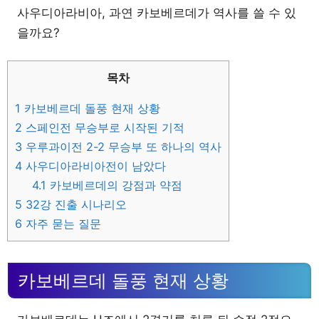
사우디아라비아, 과연 카보베르데가 역사를 쓸 수 있
을까요?
목차
1
카보베르데 돌풍 현재 상황
2
스페인전 무승부로 시작된 기적
3
우루과이전 2-2 무승부 또 하나의 역사
4
사우디아라비아전이 남았다
4.1
카보베르데의 강점과 약점
5
32강 진출 시나리오
6
자주 묻는 질문
카보베르데 돌풍 현재 상황