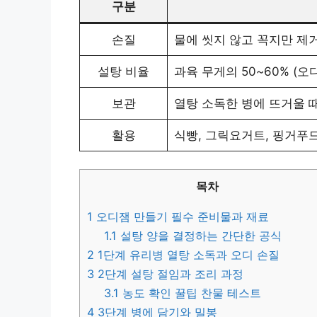
구분
손질
물에 씻지 않고 꼭지만 제
설탕 비율
과육 무게의 50~60% (오디
보관
열탕 소독한 병에 뜨거울 때
활용
식빵, 그릭요거트, 핑거푸드
목차
1
오디잼 만들기 필수 준비물과 재료
1.1
설탕 양을 결정하는 간단한 공식
2
1단계 유리병 열탕 소독과 오디 손질
3
2단계 설탕 절임과 조리 과정
3.1
농도 확인 꿀팁 찬물 테스트
4
3단계 병에 담기와 밀봉