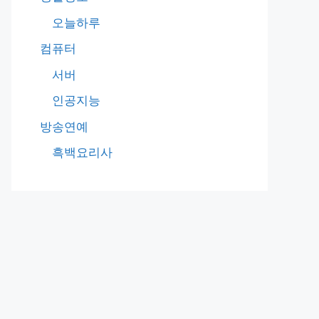
오늘하루
컴퓨터
서버
인공지능
방송연예
흑백요리사