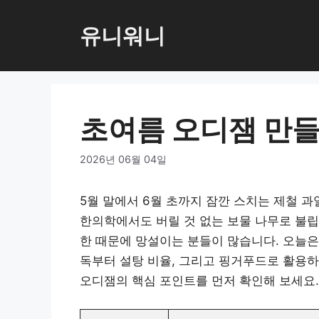
컨
텐
유니워니
츠
로
건
너
초여름 오디잼 만들
뛰
기
2026년 06월 04일
5월 말에서 6월 초까지 잠깐 스치는 제철 과
한의학에서도 버릴 것 없는 보물 나무로 불립
한 때문에 망설이는 분들이 많습니다. 오늘은
독부터 설탕 비율, 그리고 핑거푸드로 활용하
오디잼의 핵심 포인트를 먼저 확인해 보세요.