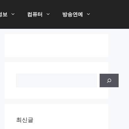
정보
컴퓨터
방송연예
검
색
최신글