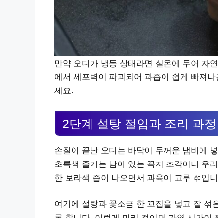
만약 오디가 냉동 상태라면 실온에 두어 자연
에서 세포벽이 파괴되어 과즙이 쉽게 빠져나갈
세요.
2단계 설탕 절임과 조리 과정
손질이 끝난 오디는 바닥이 두꺼운 냄비에 넣
초록색 줄기는 남아 있는 꼭지 조각이니 우리
한 보라색 즙이 나오면서 과육이 고루 섞입니
여기에 설탕과 꽃소금 한 꼬집을 넣고 잘 섞은
록 합니다. 이렇게 미리 절이면 가열 시간이