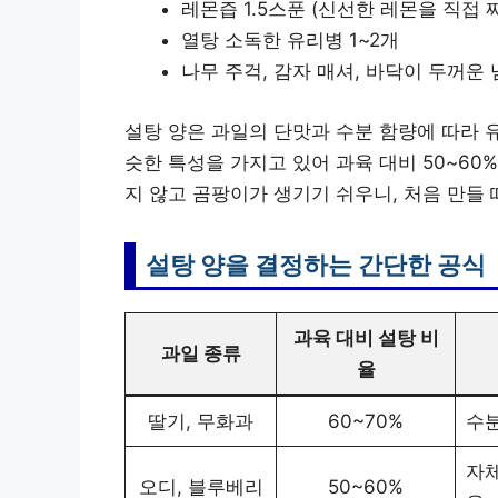
레몬즙 1.5스푼 (신선한 레몬을 직접 
열탕 소독한 유리병 1~2개
나무 주걱, 감자 매셔, 바닥이 두꺼운
설탕 양은 과일의 단맛과 수분 함량에 따라 
슷한 특성을 가지고 있어 과육 대비 50~60
지 않고 곰팡이가 생기기 쉬우니, 처음 만들
설탕 양을 결정하는 간단한 공식
과육 대비 설탕 비
과일 종류
율
딸기, 무화과
60~70%
수분
자체
오디, 블루베리
50~60%