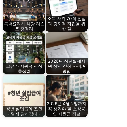
소득 하위 70의 현실
흑백요리사 식당 리스
과 경제적 자립을 위
트 총정리
한 길
2026년 청년월세지
고유가 지원금 신청
원 상시 신청 자격과
총정리
방법
2026년 4월 2일까지
청년 실업급여 조건
꼭 챙겨야 할 소상공
이렇게 달라집니다
인 지원금 정보