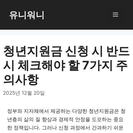
컨
텐
유니워니
메
츠
로
뉴
건
너
청년지원금 신청 시 반드
뛰
시 체크해야 할 7가지 주
기
의사항
2025년 12월 20일
정부와 지자체에서 제공하는 다양한 청년지원금은 청
년층의 삶의 질 향상과 경제적 안정을 도모하는 중요
한 정책입니다. 그러나 신청 과정에서 간과하기 쉬운