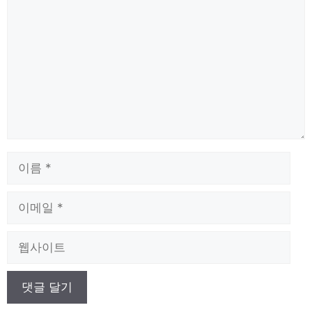
글
이
름
이
메
일
웹
사
이
트