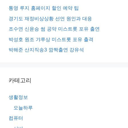
통영 루지 홈페이지 할인 예약 팁
경기도 재정비상상황 선언 원인과 대응
조수연 신윤승 썸 공약 미스트롯 포유 출연
박성호 원조 갸루상 미스트롯 포유 출격
박해준 산지직송3 깜짝출연 강유석
카테고리
생활정보
오늘하루
컴퓨터