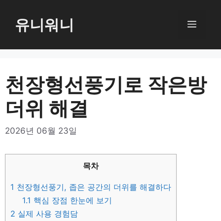
컨
텐
유니워니
메
츠
로
뉴
건
너
천장형선풍기로 작은방
뛰
더위 해결
기
2026년 06월 23일
목차
1
천장형선풍기, 좁은 공간의 더위를 해결하다
1.1
핵심 장점 한눈에 보기
2
실제 사용 경험담