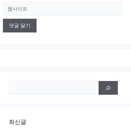
일
웹
사
이
트
검
색
최신글