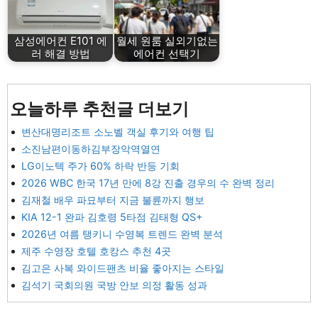
삼성에어컨 E101 에
월세 원룸 실외기없는
러 해결 방법
에어컨 선택기
오늘하루 추천글 더보기
변산대명리조트 소노벨 객실 후기와 여행 팁
소진남편이동하김부장악역열연
LG이노텍 주가 60% 하락 반등 기회
2026 WBC 한국 17년 만에 8강 진출 경우의 수 완벽 정리
김재철 배우 파묘부터 지금 불륜까지 행보
KIA 12-1 완파 김호령 5타점 김태형 QS+
2026년 여름 탱키니 수영복 트렌드 완벽 분석
제주 수영장 호텔 호캉스 추천 4곳
김고은 사복 와이드팬츠 비율 좋아지는 스타일
김석기 국회의원 국방 안보 의정 활동 성과