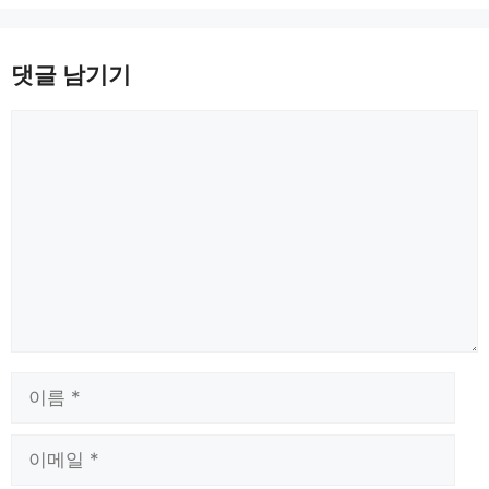
댓글 남기기
댓
글
이
름
이
메