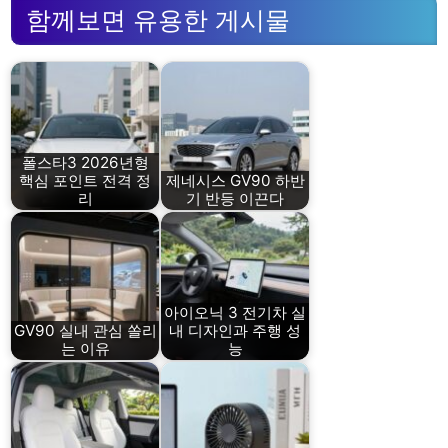
함께보면 유용한 게시물
폴스타3 2026년형
핵심 포인트 전격 정
제네시스 GV90 하반
리
기 반등 이끈다
아이오닉 3 전기차 실
GV90 실내 관심 쏠리
내 디자인과 주행 성
는 이유
능