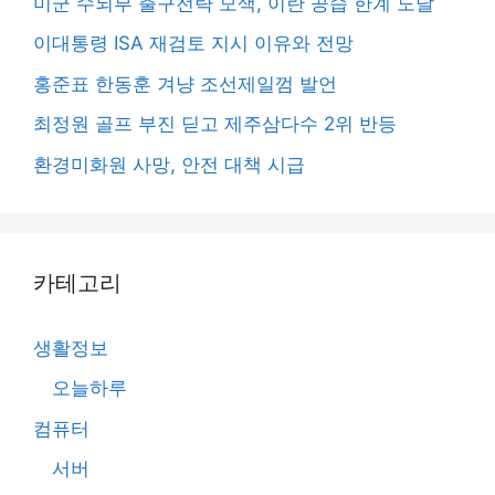
미군 수뇌부 출구전략 모색, 이란 공습 한계 도달
이대통령 ISA 재검토 지시 이유와 전망
홍준표 한동훈 겨냥 조선제일껌 발언
최정원 골프 부진 딛고 제주삼다수 2위 반등
환경미화원 사망, 안전 대책 시급
카테고리
생활정보
오늘하루
컴퓨터
서버