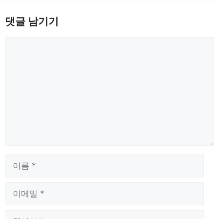
댓글 남기기
댓
글
이
름
이
메
일
웹