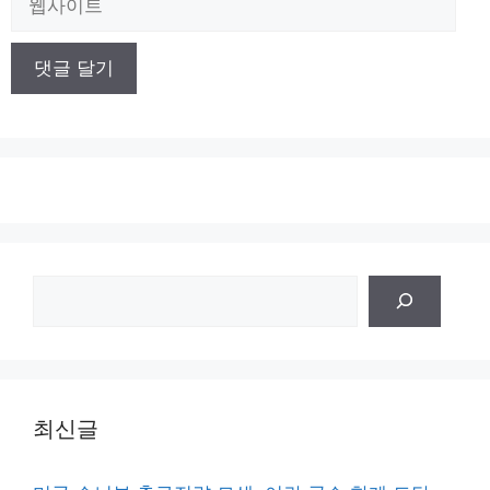
사
이
트
검
색
최신글