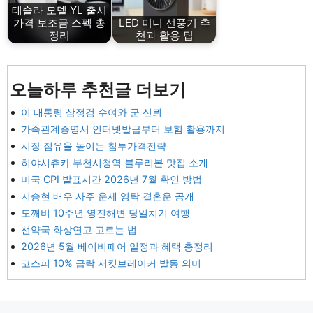
테슬라 모델 YL 출시
가격 보조금 스펙 총
LED 미니 선풍기 추
정리
천과 활용 팁
오늘하루 추천글 더보기
이 대통령 삼정검 수여와 군 신뢰
가족관계증명서 인터넷발급부터 보험 활용까지
시장 점유율 높이는 침투가격전략
히야시츄카 부천시청역 블루리본 맛집 소개
미국 CPI 발표시간 2026년 7월 확인 방법
지승현 배우 사주 운세 영탁 결혼운 공개
도깨비 10주년 영진해변 당일치기 여행
선약국 화상연고 고르는 법
2026년 5월 베이비페어 일정과 혜택 총정리
코스피 10% 급락 서킷브레이커 발동 의미