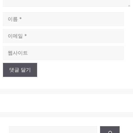
이
름
이
메
일
웹
사
이
트
검