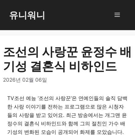
컨
텐
유니워니
메
츠
로
뉴
건
너
조선의 사랑꾼 윤정수 배
뛰
기성 결혼식 비하인드
기
2026년 02월 06일
TV조선 예능 ‘조선의 사랑꾼’은 연예인들의 솔직 담백
한 사랑 이야기를 전하는 프로그램으로 많은 시청자
들의 사랑을 받고 있어요. 최근 방송에서는 개그맨 윤
정수의 결혼식 비하인드와 함께 그의 절친인 가수 배
기성의 변화된 모습이 공개되어 화제를 모았습니다.