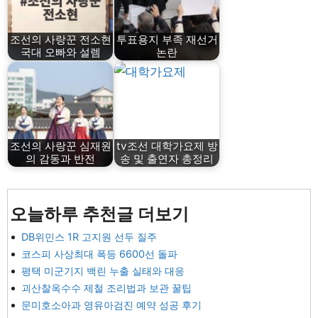
조선의 사랑꾼 전소현
투표용지 부족 재선거
국대 오빠와 설렘
논란
조선의 사랑꾼 심재원
tv조선 대학가요제 방
의 감동과 반전
송 및 출연자 총정리
오늘하루 추천글 더보기
DB위민스 1R 고지원 선두 질주
코스피 사상최대 폭등 6600선 돌파
평택 미군기지 백린 누출 실태와 대응
괴산찰옥수수 제철 조리법과 보관 꿀팁
문미호소아과 영유아검진 예약 성공 후기