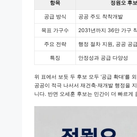
항목
정원오 후
공급 방식
공공 주도 착착개발
목표 가구수
2031년까지 36만 가구 
주요 전략
행정 절차 지원, 공공 공
특징
안정성과 공급 다양성
위 표에서 보듯 두 후보 모두 ‘공급 확대’를
공공이 적극 나서서 재건축·재개발 행정을 지
니다. 반면 오세훈 후보는 민간이 더 빠르게 