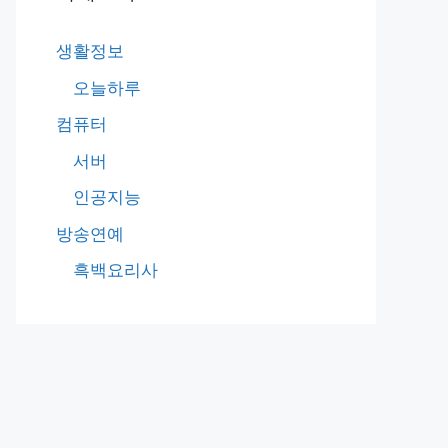
생활정보
오늘하루
컴퓨터
서버
인공지능
방송연예
흑백요리사