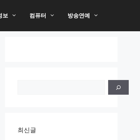
정보
컴퓨터
방송연예
검
색
최신글