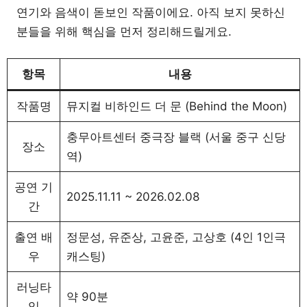
연기와 음색이 돋보인 작품이에요. 아직 보지 못하신
분들을 위해 핵심을 먼저 정리해드릴게요.
항목
내용
작품명
뮤지컬 비하인드 더 문 (Behind the Moon)
충무아트센터 중극장 블랙 (서울 중구 신당
장소
역)
공연 기
2025.11.11 ~ 2026.02.08
간
출연 배
정문성, 유준상, 고윤준, 고상호 (4인 1인극
우
캐스팅)
러닝타
약 90분
임