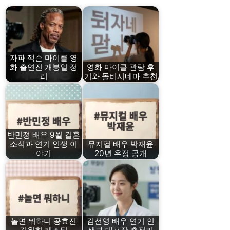
자파 잭슨 마이클 영
화 출연진 개봉일 정
영화 마이클 관람 후
리
기와 돌비시네마 추천
반민정 배우 9월 결혼
소식과 연기 인생 이
뮤지컬 배우 박재윤
야기
20년 우정 공개
놀면 뭐하니 공효진
김선영 배우 연기 인