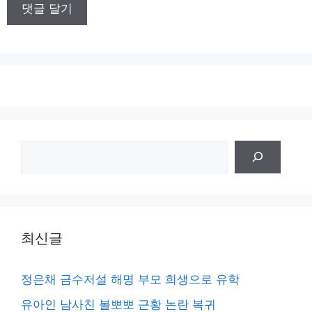
이
트
검
색
최신글
정은채 금수저설 해명 부모 희생으로 유학
유아인 남사친 볼뽀뽀 근황 논란 복귀