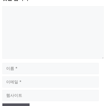
댓
글
이
름
이
메
일
웹
사