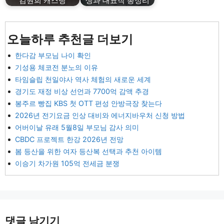
김원희 캐스팅
생과 대표작 총정리
오늘하루 추천글 더보기
한다감 부모님 나이 확인
기성용 체코전 분노의 이유
타임슬립 천일야사 역사 체험의 새로운 세계
경기도 재정 비상 선언과 7700억 감액 추경
봉주르 빵집 KBS 첫 OTT 편성 안방극장 찾는다
2026년 전기요금 인상 대비와 에너지바우처 신청 방법
어버이날 유래 5월8일 부모님 감사 의미
CBDC 프로젝트 한강 2026년 전망
봄 등산을 위한 여자 등산복 선택과 추천 아이템
이승기 차가원 105억 전세금 분쟁
댓글 남기기