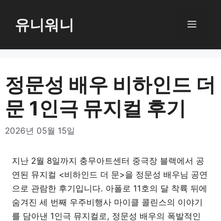
컨
텐
유니워니
메
츠
로
뉴
건
너
정문성 배우 비하인드 더
뛰
문 1인극 뮤지컬 후기
기
2026년 05월 15일
지난 2월 8일까지 충무아트센터 중극장 블랙에서 공
연된 뮤지컬 <비하인드 더 문>을 정문성 배우님 공연
으로 관람한 후기입니다. 아폴로 11호의 달 착륙 뒤에
숨겨진 세 번째 우주비행사 마이클 콜린스의 이야기
를 담아낸 1인극 뮤지컬로, 정문성 배우의 폭발적인