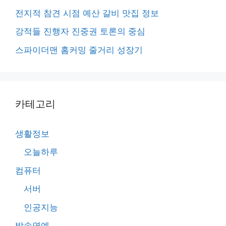
전지적 참견 시점 예산 갈비 맛집 정보
강적들 진행자 진중권 토론의 중심
스파이더맨 홈커밍 줄거리 성장기
카테고리
생활정보
오늘하루
컴퓨터
서버
인공지능
방송연예