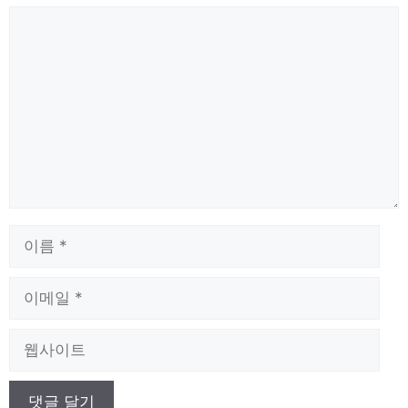
댓
글
이
름
이
메
일
웹
사
이