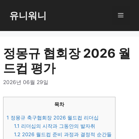
컨
텐
유니워니
메
츠
로
뉴
건
너
정몽규 협회장 2026 월
뛰
드컵 평가
기
2026년 06월 29일
목차
1
정몽규 축구협회장 2026 월드컵 리더십
1.1
리더십의 시작과 그동안의 발자취
1.2
2026 월드컵 준비 과정과 결정적 순간들