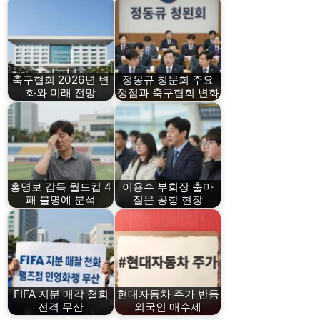
축구협회 2026년 변
정몽규 청문회 주요
화와 미래 전망
쟁점과 축구협회 변화
홍명보 감독 월드컵 4
이용수 부회장 출마
패 불명예 분석
질문 공항 현장
FIFA 지분 매각 철회
현대자동차 주가 반등
전격 무산
외국인 매수세