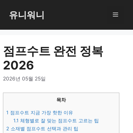
컨
텐
유니워니
메
츠
로
뉴
건
너
점프수트 완전 정복
뛰
2026
기
2026년 05월 25일
목차
1
점프수트 지금 가장 핫한 이유
1.1
체형별로 잘 맞는 점프수트 고르는 팁
2
소재별 점프수트 선택과 관리 팁