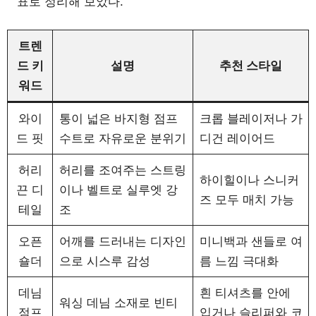
표로 정리해 보았다.
트렌
드 키
설명
추천 스타일
워드
와이
통이 넓은 바지형 점프
크롭 블레이저나 가
드 핏
수트로 자유로운 분위기
디건 레이어드
허리
허리를 조여주는 스트링
하이힐이나 스니커
끈 디
이나 벨트로 실루엣 강
즈 모두 매치 가능
테일
조
오픈
어깨를 드러내는 디자인
미니백과 샌들로 여
숄더
으로 시스루 감성
름 느낌 극대화
데님
흰 티셔츠를 안에
워싱 데님 소재로 빈티
점프
입거나 슬리퍼와 코