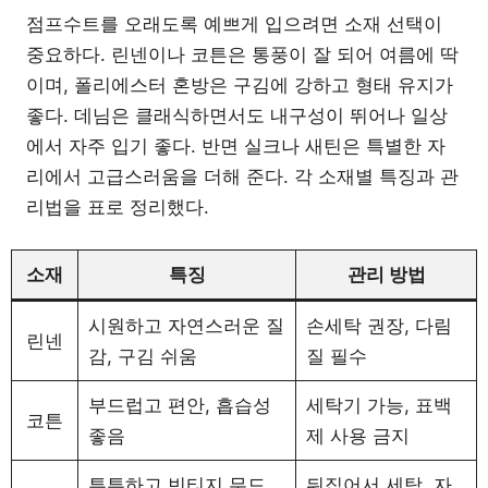
점프수트를 오래도록 예쁘게 입으려면 소재 선택이
중요하다. 린넨이나 코튼은 통풍이 잘 되어 여름에 딱
이며, 폴리에스터 혼방은 구김에 강하고 형태 유지가
좋다. 데님은 클래식하면서도 내구성이 뛰어나 일상
에서 자주 입기 좋다. 반면 실크나 새틴은 특별한 자
리에서 고급스러움을 더해 준다. 각 소재별 특징과 관
리법을 표로 정리했다.
소재
특징
관리 방법
시원하고 자연스러운 질
손세탁 권장, 다림
린넨
감, 구김 쉬움
질 필수
부드럽고 편안, 흡습성
세탁기 가능, 표백
코튼
좋음
제 사용 금지
튼튼하고 빈티지 무드,
뒤집어서 세탁, 자