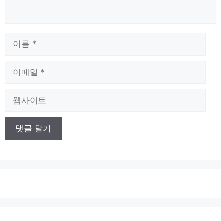
이
름
이
메
일
웹
사
이
트