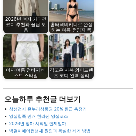
2026년 여자 가디건
코디 추천과 꿀팁 모
홀터넥비키니로 완성
음
하는 여름 휴양지 룩
여자 여름 청바지 베
김고은 사복 와이드팬
스트 스타일
츠 코디 완벽 정리
오늘하루 추천글 더보기
삼성전자 온누리상품권 20% 환급 총정리
영실철쭉 만개 한라산 영실코스
2026년 장마 시작일 언제일까
벽걸이에어컨냄새 원인과 확실한 제거 방법