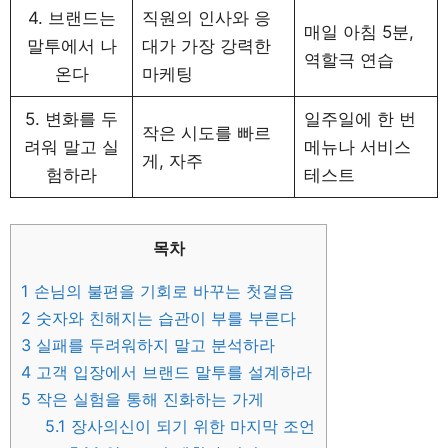
4. 브랜드는
직원의 인사와 응
매일 아침 5분,
말투에서 나
대가 가장 강력한
역할극 연습
온다
마케팅
5. 변화를 두
일주일에 한 번
작은 시도를 빠르
려워 말고 실
메뉴나 서비스
게, 자주
험하라
테스트
목차
1
손님의 불편을 기회로 바꾸는 첫걸음
2
숫자와 친해지는 습관이 부를 부른다
3
실패를 두려워하지 말고 분석하라
4
고객 입장에서 브랜드 말투를 설계하라
5
작은 실험을 통해 진화하는 가게
5.1
장사의신이 되기 위한 마지막 조언