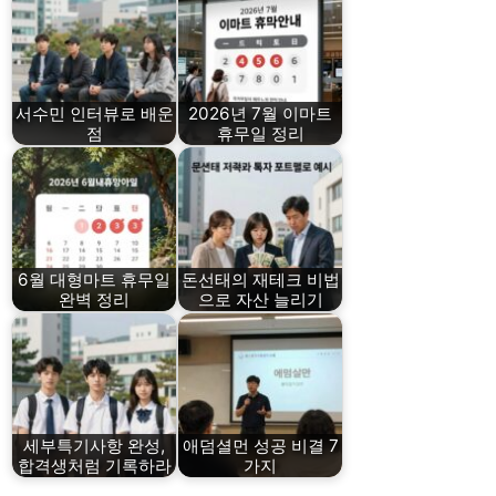
서수민 인터뷰로 배운
2026년 7월 이마트
점
휴무일 정리
6월 대형마트 휴무일
돈선태의 재테크 비법
완벽 정리
으로 자산 늘리기
세부특기사항 완성,
애덤셜먼 성공 비결 7
합격생처럼 기록하라
가지