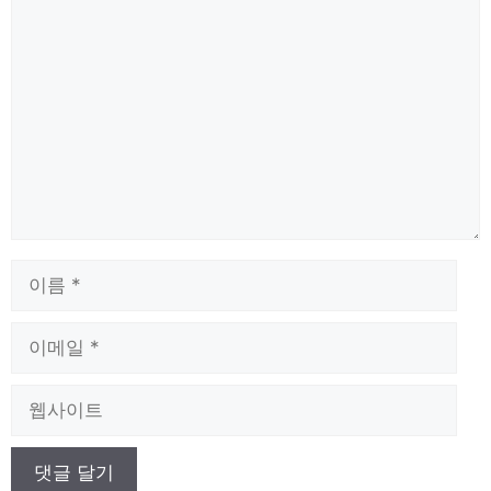
댓
글
이
름
이
메
일
웹
사
이