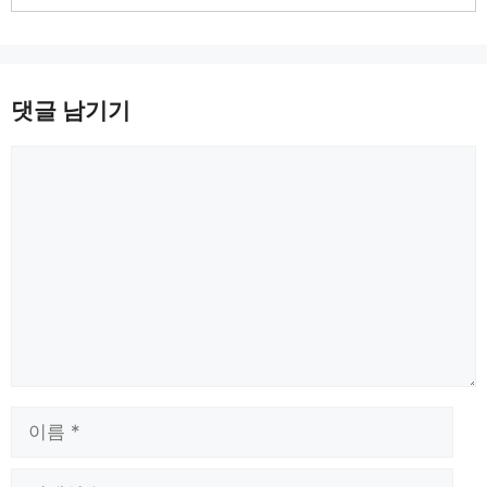
댓글 남기기
댓
글
이
름
이