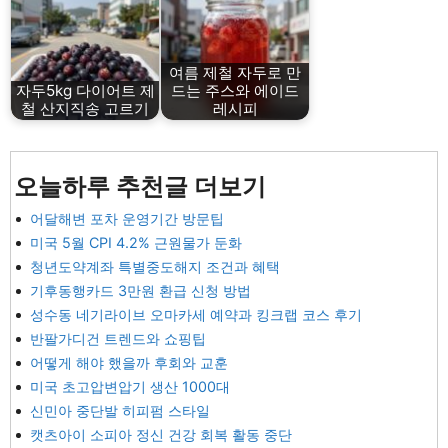
여름 제철 자두로 만
자두5kg 다이어트 제
드는 주스와 에이드
철 산지직송 고르기
레시피
오늘하루 추천글 더보기
어달해변 포차 운영기간 방문팁
미국 5월 CPI 4.2% 근원물가 둔화
청년도약계좌 특별중도해지 조건과 혜택
기후동행카드 3만원 환급 신청 방법
성수동 네기라이브 오마카세 예약과 킹크랩 코스 후기
반팔가디건 트렌드와 쇼핑팁
어떻게 해야 했을까 후회와 교훈
미국 초고압변압기 생산 1000대
신민아 중단발 히피펌 스타일
캣츠아이 소피아 정신 건강 회복 활동 중단