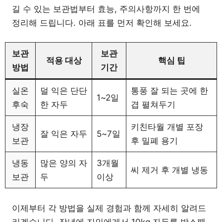
길 수 있는 보관법부터 효능, 주의사항까지 한 번에
정리해 드립니다. 아래 표를 먼저 확인해 보세요.
보관
보관
적용 대상
핵심 팁
방법
기간
실온
덜 익은 단단
통풍 잘 되는 곳에 한
1~2일
후숙
한 자두
겹 펼쳐두기
냉장
키친타월 개별 포장
잘 익은 자두
5~7일
보관
후 밀폐 용기
냉동
많은 양의 자
3개월
씨 제거 후 개별 냉동
보관
두
이상
이제부터 각 방법을 실제 경험과 함께 자세히 알려드
리겠습니다. 작년에 지인에게서 10kg 자두를 박스째