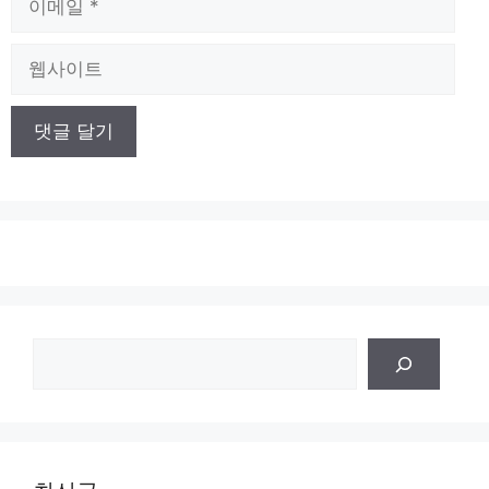
메
일
웹
사
이
트
검
색