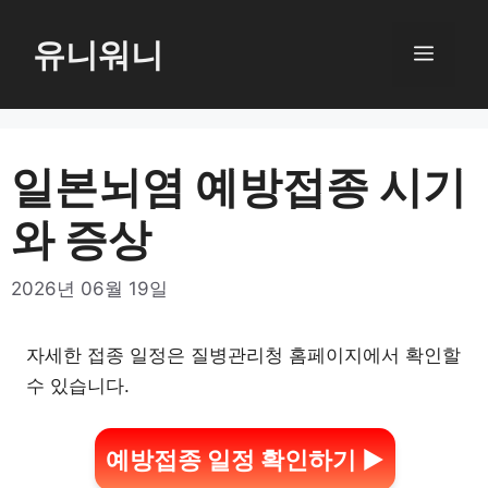
컨
텐
유니워니
메
츠
로
뉴
건
너
일본뇌염 예방접종 시기
뛰
와 증상
기
2026년 06월 19일
자세한 접종 일정은 질병관리청 홈페이지에서 확인할
수 있습니다.
예방접종 일정 확인하기 ▶