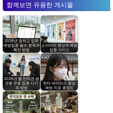
함께보면 유용한 게시물
2026년 중학교 입학
예방접종 필수 항목과
소아마비 증상과 예방
확인 방법
접종 가이드
2026년 봄 반려견 광
견병 무료 접종 시기
한타 바이러스 증상
와 방법
예방 치료 총정리