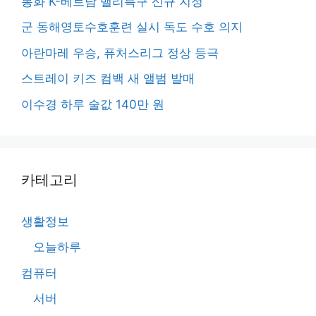
봉화 K-베트남 밸리특구 신규 지정
군 동해영토수호훈련 실시 독도 수호 의지
아란마레 우승, 퓨처스리그 정상 등극
스트레이 키즈 컴백 새 앨범 발매
이수경 하루 술값 140만 원
카테고리
생활정보
오늘하루
컴퓨터
서버