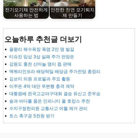
전기모기채 안전하게
안전한 천연 모기퇴치
사용하는 법
제 만들기
오늘하루 추천글 더보기
을왕리 해수욕장 폭염 2만 명 발길
티슈진 임상 3상 실패 주가 전망은
강원도 홍천 산마늘 명이 즙 판매
맥쿼리인프라 배당락일 배당금 주가전망 총정리
김보미 의원 프로필과 주요 활동
이주은 4억 대만 푸본행 충격 계약
대통령배 전국고교야구대회 결승 유신고 준우승
숲과 바다를 품은 인피니티 풀 호캉스 추천
수지구청한의원 교통사고 어혈 제거 관리
토스 축구공 5천원 받기