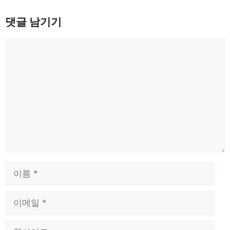
댓글 남기기
댓
글
이
름
이
메
일
웹