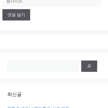
사
이
트
검
색
최신글