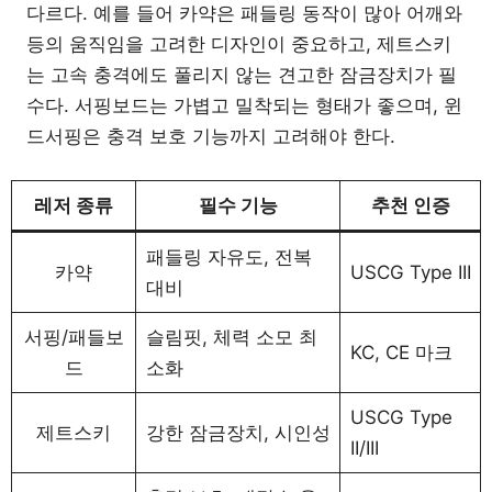
다르다. 예를 들어 카약은 패들링 동작이 많아 어깨와
등의 움직임을 고려한 디자인이 중요하고, 제트스키
는 고속 충격에도 풀리지 않는 견고한 잠금장치가 필
수다. 서핑보드는 가볍고 밀착되는 형태가 좋으며, 윈
드서핑은 충격 보호 기능까지 고려해야 한다.
레저 종류
필수 기능
추천 인증
패들링 자유도, 전복
카약
USCG Type III
대비
서핑/패들보
슬림핏, 체력 소모 최
KC, CE 마크
드
소화
USCG Type
제트스키
강한 잠금장치, 시인성
II/III