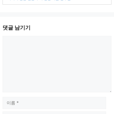
댓글 남기기
댓
글
이
름