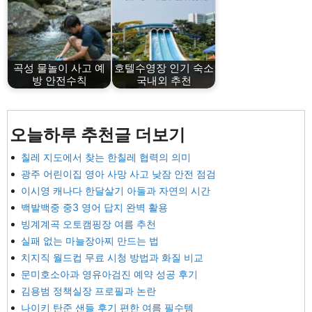
곡성 물놀이 사고 예
호텔수영장 인기 숙소
방 안전수칙
국내외 추천
오늘하루 추천글 더보기
칠레 지도에서 찾는 한칠레 협력의 의미
광주 어린이집 영아 사망 사고 낮잠 안전 점검
이시영 캐나다 한달살기 아들과 자연의 시간
백발백중 중3 영어 답지 완벽 활용
빙계계곡 오토캠핑장 여름 추천
실패 없는 마늘장아찌 만드는 법
치지직 월드컵 무료 시청 방법과 화질 비교
문미호소아과 영유아검진 예약 성공 후기
김용범 정책실장 프로필과 논란
나이키 탄준 샌들 후기 편한 여름 필수템