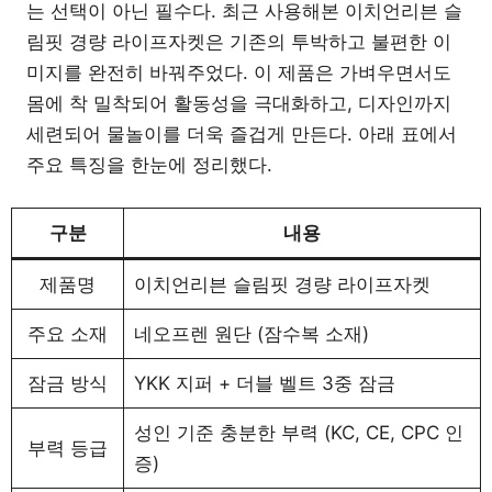
는 선택이 아닌 필수다. 최근 사용해본 이치언리븐 슬
림핏 경량 라이프자켓은 기존의 투박하고 불편한 이
미지를 완전히 바꿔주었다. 이 제품은 가벼우면서도
몸에 착 밀착되어 활동성을 극대화하고, 디자인까지
세련되어 물놀이를 더욱 즐겁게 만든다. 아래 표에서
주요 특징을 한눈에 정리했다.
구분
내용
제품명
이치언리븐 슬림핏 경량 라이프자켓
주요 소재
네오프렌 원단 (잠수복 소재)
잠금 방식
YKK 지퍼 + 더블 벨트 3중 잠금
성인 기준 충분한 부력 (KC, CE, CPC 인
부력 등급
증)