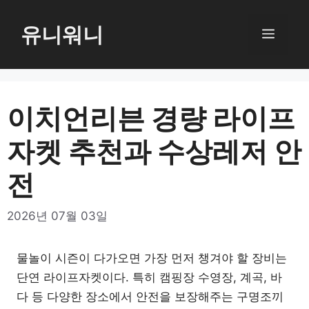
컨
텐
유니워니
메
츠
로
뉴
건
너
이치언리븐 경량 라이프
뛰
자켓 추천과 수상레저 안
기
전
2026년 07월 03일
물놀이 시즌이 다가오면 가장 먼저 챙겨야 할 장비는
단연 라이프자켓이다. 특히 캠핑장 수영장, 계곡, 바
다 등 다양한 장소에서 안전을 보장해주는 구명조끼