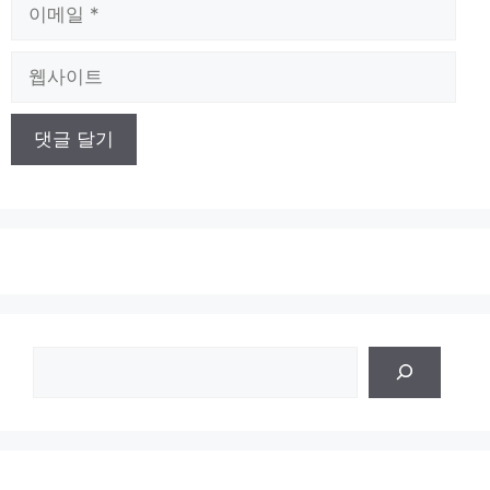
이
메
일
웹
사
이
트
검
색