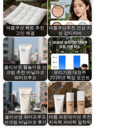
여름쿠션 팩트 추천
여름쿠션추천 건성 지
고민 해결
성 잡티커버
올리브영 물놀이용 선
크림 추천 바닐라코
유리기판 대장주
워터프루프
2026년 핵심 포인트
올리브영 워터프루프
여름 파운데이션 추천
선크림 바닐라코 후기
지속력 커버력 밀착력