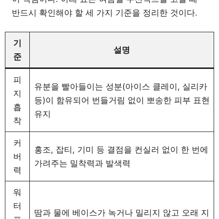
반드시 확인해야 할 세 가지 기준을 정리한 것이다.
기
설명
준
피
유분을 빨아들이는 성분(아이스 클레이, 실리카
지
등)이 함유되어 번들거림 없이 뽀송한 피부 표현
흡
유지
착
커
홍조, 잡티, 기미 등 결점을 컨실러 없이 한 번에
버
가려주는 밀착력과 발색력
력
워
터
땀과 물에 베이스가 녹거나 밀리지 않고 오래 지