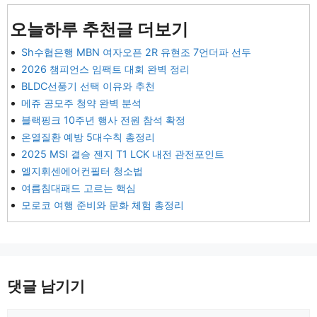
오늘하루 추천글 더보기
Sh수협은행 MBN 여자오픈 2R 유현조 7언더파 선두
2026 챔피언스 임팩트 대회 완벽 정리
BLDC선풍기 선택 이유와 추천
메쥬 공모주 청약 완벽 분석
블랙핑크 10주년 행사 전원 참석 확정
온열질환 예방 5대수칙 총정리
2025 MSI 결승 젠지 T1 LCK 내전 관전포인트
엘지휘센에어컨필터 청소법
여름침대패드 고르는 핵심
모로코 여행 준비와 문화 체험 총정리
댓글 남기기