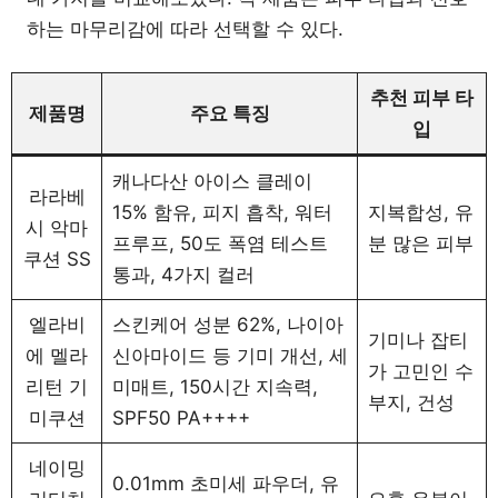
하는 마무리감에 따라 선택할 수 있다.
추천 피부 타
제품명
주요 특징
입
캐나다산 아이스 클레이
라라베
15% 함유, 피지 흡착, 워터
지복합성, 유
시 악마
프루프, 50도 폭염 테스트
분 많은 피부
쿠션 SS
통과, 4가지 컬러
엘라비
스킨케어 성분 62%, 나이아
기미나 잡티
에 멜라
신아마이드 등 기미 개선, 세
가 고민인 수
리턴 기
미매트, 150시간 지속력,
부지, 건성
미쿠션
SPF50 PA++++
네이밍
0.01mm 초미세 파우더, 유