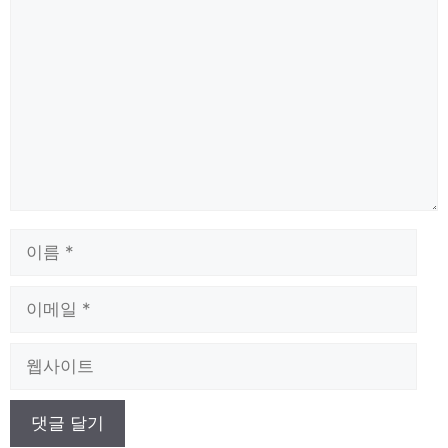
댓
글
이
름
이
메
일
웹
사
이
트