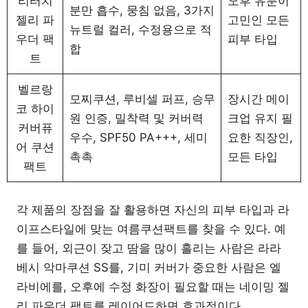
리터치
오후 유분이
분만 흡수, 뭉침 없음, 3가지
젤리 파
고민인 모든
뉴트럴 컬러, 수정용으로 적
우더 팩
피부 타입
합
트
벨르랑
모찌쿠션, 루비셀 퍼프, 승무
장시간 메이
코 하이
원 인증, 밀착력 및 커버력
크업 유지 필
커버퓨
우수, SPF50 PA+++, 세미
요한 직장인,
어 쿠션
촉촉
모든 타입
팩트
각 제품의 장점을 잘 활용하면 자신의 피부 타입과 라
이프스타일에 맞는 여름쿠션팩트를 찾을 수 있다. 예
를 들어, 외근이 잦고 땀을 많이 흘리는 사람은 라라
베시 악마쿠션 SS를, 기미 커버가 중요한 사람은 엘
라비에를, 오후에 수정 화장이 필요할 때는 네이밍 젤
리 파우더 팩트를 레이어드하면 효과적이다.