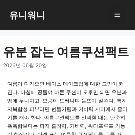
컨
텐
유니워니
메
츠
로
뉴
건
너
유분 잡는 여름쿠션팩트
뛰
기
2026년 06월 20일
여름이 다가오면 베이스 메이크업에 대한 고민이 커
진다. 아침에 공들여 바른 쿠션이 오후만 되면 유분과
땀에 무너지고, 모공이 드러나며 들뜨기 일쑤다. 특히
지복합성 피부라면 번들거림과 커버력 사이에서 줄타
기를 해야 한다. 여름쿠션팩트를 선택할 때는 단순히
촉촉함보다는 피지 흡착력, 커버력, 워터프루프 기능
이 핵심이다. 아래 표는 여름철 쿠션팩트를 고를 때