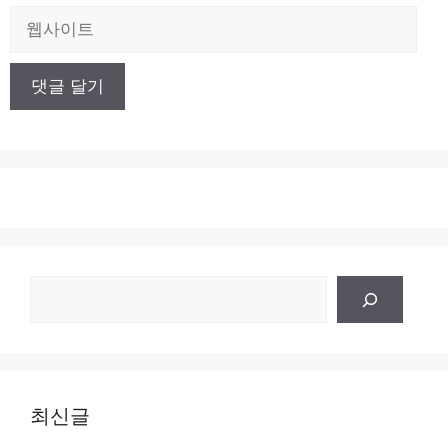
일
웹
사
이
트
검
색
최신글