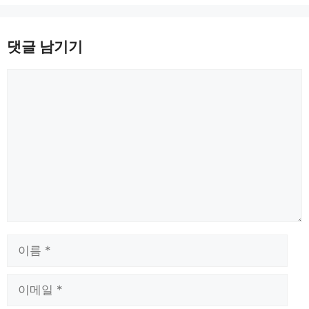
댓글 남기기
댓
글
이
름
이
메