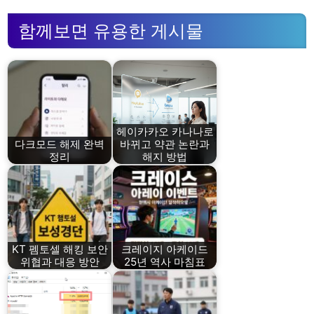
함께보면 유용한 게시물
헤이카카오 카나나로
다크모드 해제 완벽
바뀌고 약관 논란과
정리
해지 방법
KT 펨토셀 해킹 보안
크레이지 아케이드
위협과 대응 방안
25년 역사 마침표