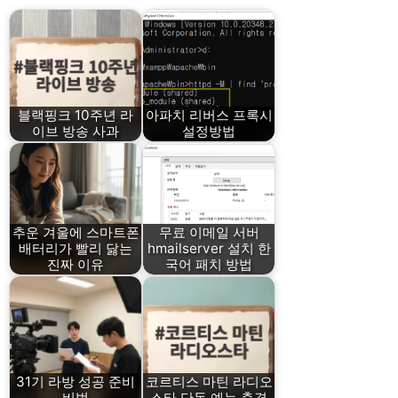
블랙핑크 10주년 라
아파치 리버스 프록시
이브 방송 사과
설정방법
추운 겨울에 스마트폰
무료 이메일 서버
배터리가 빨리 닳는
hmailserver 설치 한
진짜 이유
국어 패치 방법
31기 라방 성공 준비
코르티스 마틴 라디오
비법
스타 단독 예능 출격