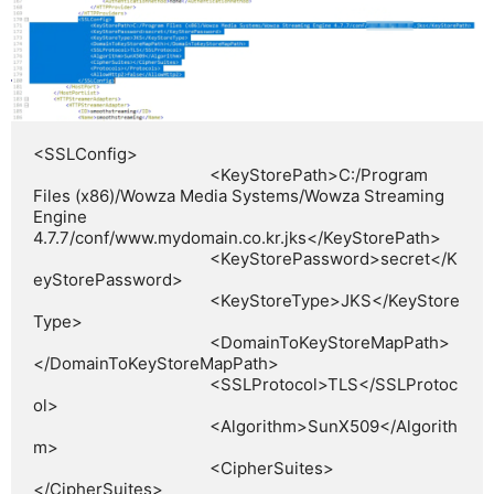
<SSLConfig>

					<KeyStorePath>C:/Program 
Files (x86)/Wowza Media Systems/Wowza Streaming 
Engine 
4.7.7/conf/www.mydomain.co.kr.jks</KeyStorePath>

					<KeyStorePassword>secret</K
eyStorePassword>

					<KeyStoreType>JKS</KeyStore
Type>

					<DomainToKeyStoreMapPath>
</DomainToKeyStoreMapPath>

					<SSLProtocol>TLS</SSLProtoc
ol>

					<Algorithm>SunX509</Algorith
m>

					<CipherSuites>
</CipherSuites>
