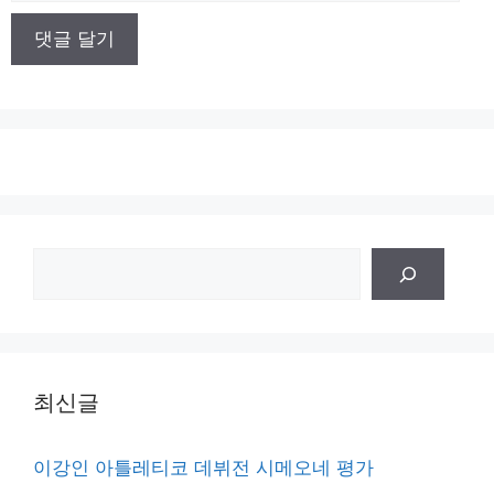
이
트
검
색
최신글
이강인 아틀레티코 데뷔전 시메오네 평가