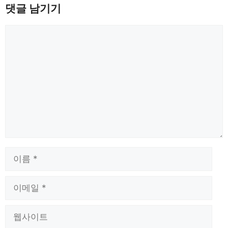
댓글 남기기
댓
글
이
름
이
메
일
웹
사