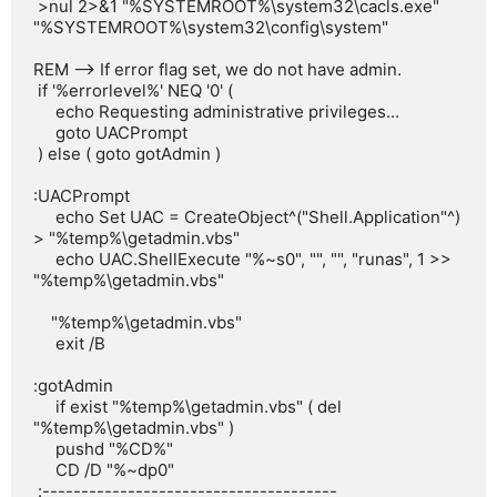
 >nul 2>&1 "%SYSTEMROOT%\system32\cacls.exe" 
"%SYSTEMROOT%\system32\config\system"

REM --> If error flag set, we do not have admin.

 if '%errorlevel%' NEQ '0' (

     echo Requesting administrative privileges...

     goto UACPrompt

 ) else ( goto gotAdmin )

:UACPrompt

     echo Set UAC = CreateObject^("Shell.Application"^) 
> "%temp%\getadmin.vbs"

     echo UAC.ShellExecute "%~s0", "", "", "runas", 1 >> 
"%temp%\getadmin.vbs"

    "%temp%\getadmin.vbs"

     exit /B

:gotAdmin

     if exist "%temp%\getadmin.vbs" ( del 
"%temp%\getadmin.vbs" )

     pushd "%CD%"

     CD /D "%~dp0"

 :--------------------------------------
