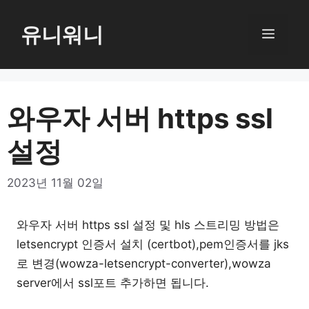
컨
텐
유니워니
메
츠
로
뉴
건
너
와우자 서버 https ssl
뛰
설정
기
2023년 11월 02일
와우자 서버 https ssl 설정 및 hls 스트리밍 방법은
letsencrypt 인증서 설치 (certbot),pem인증서를 jks
로 변경(wowza-letsencrypt-converter),wowza
server에서 ssl포트 추가하면 됩니다.