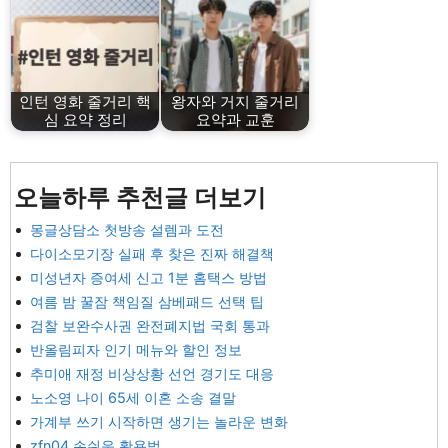
인턴 영화 줄거리 핵
왕자와 거지 줄거리
심 요약 정리
요약과 교훈
오늘하루 추천글 더보기
몽글상담소 첫방송 설렘과 도전
다이소모기장 실패 후 찾은 진짜 해결책
미성년자 증여세 신고 1분 홈택스 방법
여름 밤 꿀잠 책임질 삼베패드 선택 팁
검찰 보완수사권 완전폐지법 국회 통과
반올림피자 인기 메뉴와 할인 정보
추미애 재정 비상상황 선언 경기도 대응
노소영 나이 65세 이혼 소송 결말
가계부 쓰기 시작하면 생기는 놀라운 변화
zfn04 손쉬운 활용법