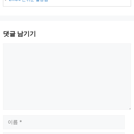
댓글 남기기
댓
글
이
름