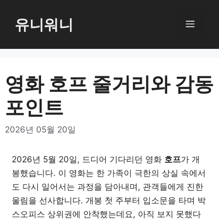
컨
텐
유니워니
메
츠
로
뉴
건
너
영화 호프 줄거리와 감동
뛰
포인트
기
2026년 05월 20일
2026년 5월 20일, 드디어 기다리던 영화
호프
가 개
봉했습니다. 이 영화는 한 가족이 극한의 상실 속에서
도 다시 일어서는 과정을 담아내며, 관객들에게 진한
울림을 선사합니다. 개봉 첫 주부터 입소문을 타며 박
스오피스 상위권에 안착했는데요, 아직 보지 못했다