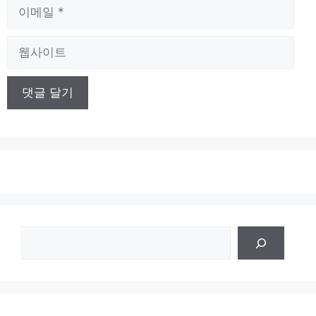
이
메
일
웹
사
이
트
검
색