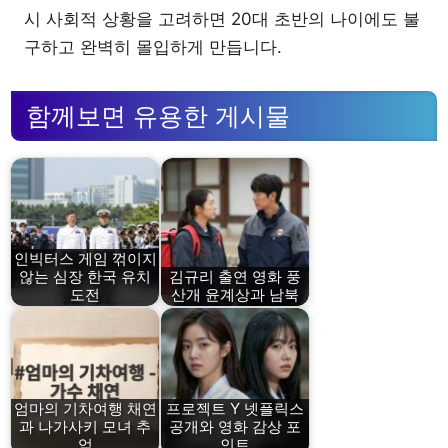
시 사회적 상황을 고려하면 20대 초반의 나이에도 불
구하고 완벽히 몰입하게 만듭니다.
함께보면 유용한 게시물
인빅터스 게임 꺾이지
않는 심장 한국 유치
김규리 출연 영화 풍
도전
산개 윤계상과 남북
엄마의 기차여행 채연
프로젝트 Y 넷플릭스
과 나가사키 모녀 추
공개와 영화 감상 포
억
인트