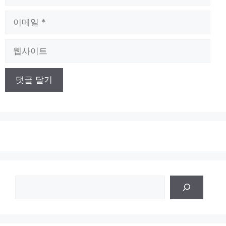
름
이
메
일
웹
사
이
트
검
색