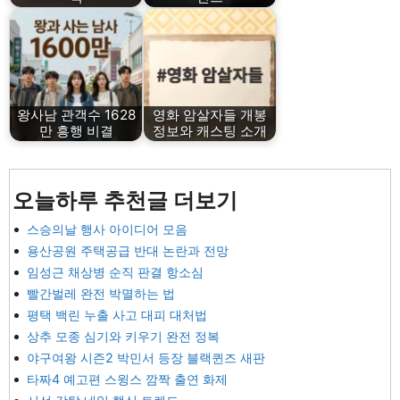
왕사남 관객수 1628
영화 암살자들 개봉
만 흥행 비결
정보와 캐스팅 소개
오늘하루 추천글 더보기
스승의날 행사 아이디어 모음
용산공원 주택공급 반대 논란과 전망
임성근 채상병 순직 판결 항소심
빨간벌레 완전 박멸하는 법
평택 백린 누출 사고 대피 대처법
상추 모종 심기와 키우기 완전 정복
야구여왕 시즌2 박민서 등장 블랙퀸즈 새판
타짜4 예고편 스윙스 깜짝 출연 화제