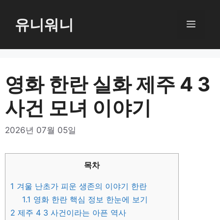
컨
텐
유니워니
메
츠
로
뉴
건
너
영화 한란 실화 제주 4 3
뛰
사건 모녀 이야기
기
2026년 07월 05일
목차
1
겨울 난초가 피운 생존의 이야기 한란
1.1
영화 한란 핵심 정보 한눈에 보기
2
제주 4 3 사건이라는 아픈 역사