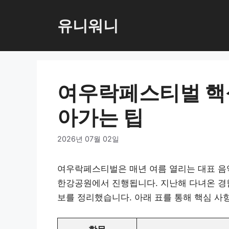
컨
텐
유니워니
츠
로
건
너
여우락페스티벌 핵
뛰
기
아가는 팁
2026년 07월 02일
여우락페스티벌은 매년 여름 열리는 대표 음악
한강공원에서 진행됩니다. 지난해 다녀온 경험
보를 정리했습니다. 아래 표를 통해 핵심 사