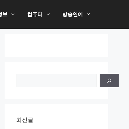
정보
컴퓨터
방송연예
검
색
최신글