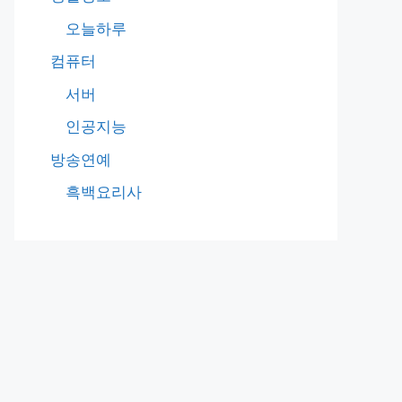
오늘하루
컴퓨터
서버
인공지능
방송연예
흑백요리사