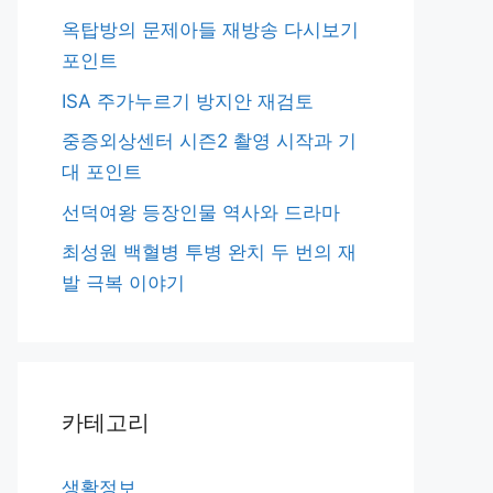
옥탑방의 문제아들 재방송 다시보기
포인트
ISA 주가누르기 방지안 재검토
중증외상센터 시즌2 촬영 시작과 기
대 포인트
선덕여왕 등장인물 역사와 드라마
최성원 백혈병 투병 완치 두 번의 재
발 극복 이야기
카테고리
생활정보