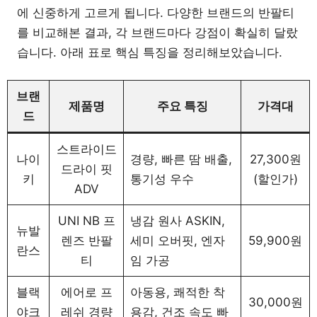
에 신중하게 고르게 됩니다. 다양한 브랜드의 반팔티
를 비교해본 결과, 각 브랜드마다 강점이 확실히 달랐
습니다. 아래 표로 핵심 특징을 정리해보았습니다.
브랜
제품명
주요 특징
가격대
드
스트라이드
나이
경량, 빠른 땀 배출,
27,300원
드라이 핏
키
통기성 우수
(할인가)
ADV
UNI NB 프
냉감 원사 ASKIN,
뉴발
렌즈 반팔
세미 오버핏, 엔자
59,900원
란스
티
임 가공
블랙
에어로 프
아동용, 쾌적한 착
30,000원
야크
레쉬 경량
용감, 건조 속도 빠