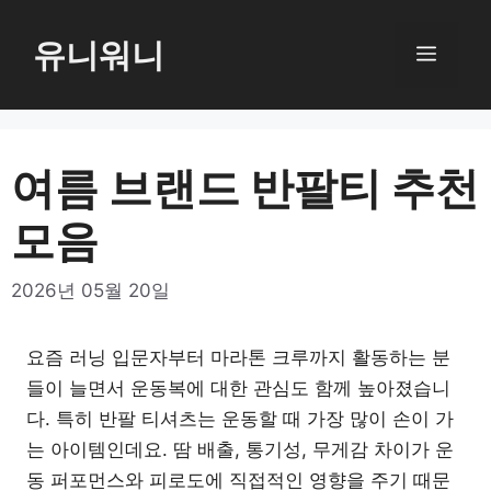
컨
텐
유니워니
메
츠
로
뉴
건
너
여름 브랜드 반팔티 추천
뛰
모음
기
2026년 05월 20일
요즘 러닝 입문자부터 마라톤 크루까지 활동하는 분
들이 늘면서 운동복에 대한 관심도 함께 높아졌습니
다. 특히 반팔 티셔츠는 운동할 때 가장 많이 손이 가
는 아이템인데요. 땀 배출, 통기성, 무게감 차이가 운
동 퍼포먼스와 피로도에 직접적인 영향을 주기 때문