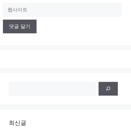
일
웹
사
이
트
검
색
최신글