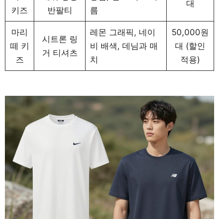
대
키즈
반팔티
름
마리
레몬 그래픽, 네이
50,000원
시트론 링
떼 키
비 배색, 데님과 매
대 (할인
거 티셔츠
즈
치
적용)