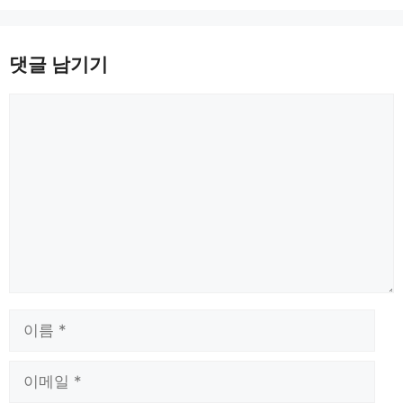
댓글 남기기
댓
글
이
름
이
메