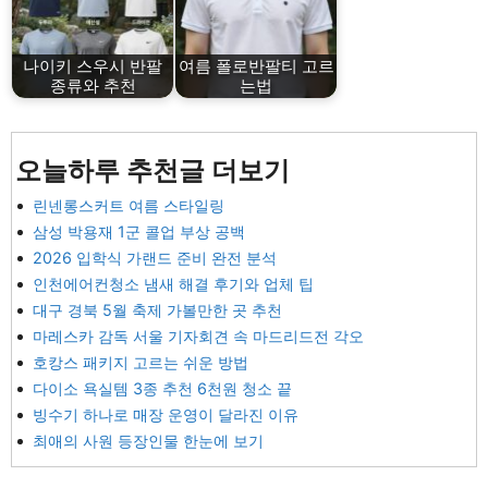
나이키 스우시 반팔
여름 폴로반팔티 고르
종류와 추천
는법
오늘하루 추천글 더보기
린넨롱스커트 여름 스타일링
삼성 박용재 1군 콜업 부상 공백
2026 입학식 가랜드 준비 완전 분석
인천에어컨청소 냄새 해결 후기와 업체 팁
대구 경북 5월 축제 가볼만한 곳 추천
마레스카 감독 서울 기자회견 속 마드리드전 각오
호캉스 패키지 고르는 쉬운 방법
다이소 욕실템 3종 추천 6천원 청소 끝
빙수기 하나로 매장 운영이 달라진 이유
최애의 사원 등장인물 한눈에 보기