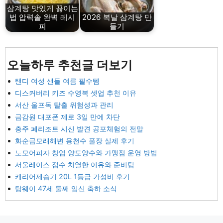
삼계탕 맛있게 끓이는
법 압력솥 완벽 레시
2026 복날 삼계탕 만
피
들기
오늘하루 추천글 더보기
탠디 여성 샌들 여름 필수템
디스커버리 키즈 수영복 셋업 추천 이유
서산 울프독 탈출 위험성과 관리
금감원 대포폰 제로 3일 만에 차단
충주 폐리조트 시신 발견 공포체험의 전말
화순금모래해변 용천수 풀장 실제 후기
노모어피자 창업 양도양수와 가맹점 운영 방법
서울레이스 접수 치열한 이유와 준비팁
캐리어제습기 20L 1등급 가성비 후기
탕웨이 47세 둘째 임신 축하 소식