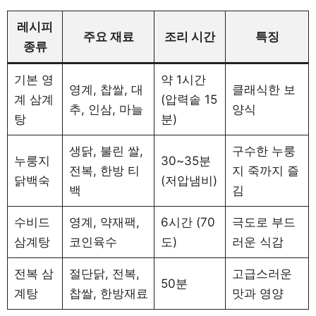
레시피
주요 재료
조리 시간
특징
종류
기본 영
약 1시간
영계, 찹쌀, 대
클래식한 보
계 삼계
(압력솥 15
추, 인삼, 마늘
양식
탕
분)
생닭, 불린 쌀,
구수한 누룽
누룽지
30~35분
전복, 한방 티
지 죽까지 즐
닭백숙
(저압냄비)
백
김
수비드
영계, 약재팩,
6시간 (70
극도로 부드
삼계탕
코인육수
도)
러운 식감
전복 삼
절단닭, 전복,
고급스러운
50분
계탕
찹쌀, 한방재료
맛과 영양