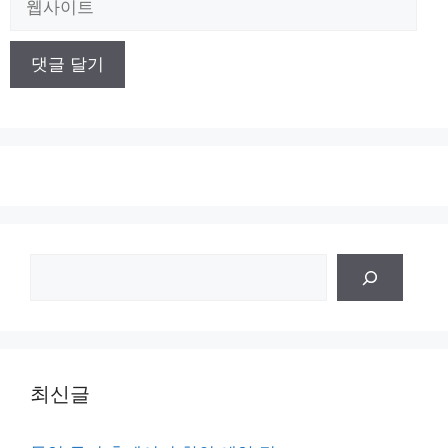
사
이
트
검
색
최신글