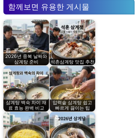
함께보면 유용한 게시물
2026년 중복 날짜와
삼계탕 준비
석촌삼계탕 맛집 추천
삼계탕 백숙 차이 재
압력솥 삼계탕 쉽고
료 효능 완벽 비교
빠르게 끓이는 팁