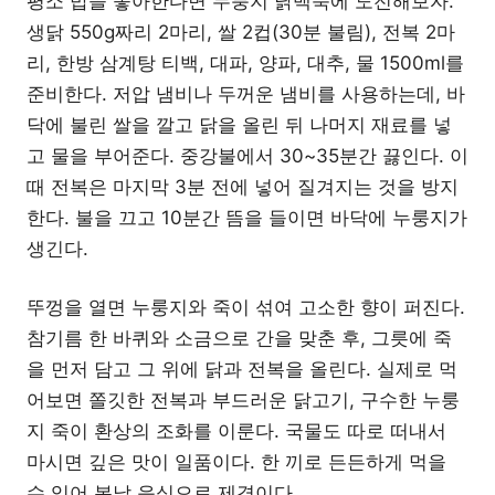
평소 밥을 좋아한다면 누룽지 닭백숙에 도전해보자.
생닭 550g짜리 2마리, 쌀 2컵(30분 불림), 전복 2마
리, 한방 삼계탕 티백, 대파, 양파, 대추, 물 1500ml를
준비한다. 저압 냄비나 두꺼운 냄비를 사용하는데, 바
닥에 불린 쌀을 깔고 닭을 올린 뒤 나머지 재료를 넣
고 물을 부어준다. 중강불에서 30~35분간 끓인다. 이
때 전복은 마지막 3분 전에 넣어 질겨지는 것을 방지
한다. 불을 끄고 10분간 뜸을 들이면 바닥에 누룽지가
생긴다.
뚜껑을 열면 누룽지와 죽이 섞여 고소한 향이 퍼진다.
참기름 한 바퀴와 소금으로 간을 맞춘 후, 그릇에 죽
을 먼저 담고 그 위에 닭과 전복을 올린다. 실제로 먹
어보면 쫄깃한 전복과 부드러운 닭고기, 구수한 누룽
지 죽이 환상의 조화를 이룬다. 국물도 따로 떠내서
마시면 깊은 맛이 일품이다. 한 끼로 든든하게 먹을
수 있어 복날 음식으로 제격이다.