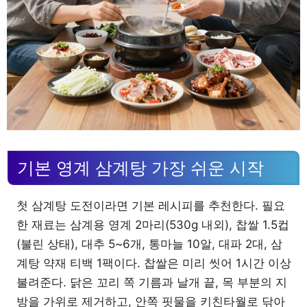
기본 영계 삼계탕 가장 쉬운 시작
첫 삼계탕 도전이라면 기본 레시피를 추천한다. 필요
한 재료는 삼계용 영계 2마리(530g 내외), 찹쌀 1.5컵
(불린 상태), 대추 5~6개, 통마늘 10알, 대파 2대, 삼
계탕 약재 티백 1팩이다. 찹쌀은 미리 씻어 1시간 이상
불려준다. 닭은 꼬리 쪽 기름과 날개 끝, 목 부분의 지
방을 가위로 제거하고, 안쪽 핏물을 키친타월로 닦아