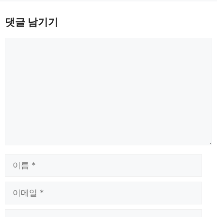
댓글 남기기
댓
글
이
름
이
메
일
웹