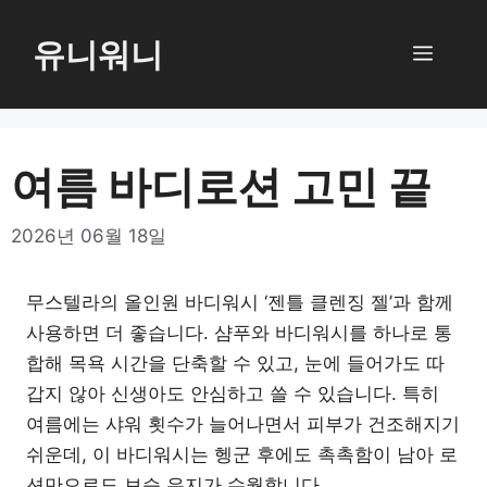
컨
텐
유니워니
메
츠
로
뉴
건
너
여름 바디로션 고민 끝
뛰
기
2026년 06월 18일
무스텔라의 올인원 바디워시 ‘젠틀 클렌징 젤’과 함께
사용하면 더 좋습니다. 샴푸와 바디워시를 하나로 통
합해 목욕 시간을 단축할 수 있고, 눈에 들어가도 따
갑지 않아 신생아도 안심하고 쓸 수 있습니다. 특히
여름에는 샤워 횟수가 늘어나면서 피부가 건조해지기
쉬운데, 이 바디워시는 헹군 후에도 촉촉함이 남아 로
션만으로도 보습 유지가 수월합니다.