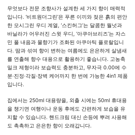
무엇보다 전문 조향사가 설계한 세 가지 향이 매력적
입니다. ‘비트원더그린’은 푸른 이끼와 젖은 흙의 편안
한 모시그린 우디 계열, ‘스킨허그’는 달콤한 월넛과
바닐라가 어우러진 스윗 우디, ‘아쿠아브리즈’는 자스
민 풀 내음과 물향기가 조화된 아쿠아틱 플로랄입니
다. 땀과 섞여 향이 변하는 여름에도 은은하게 살냄새
를 연출해 향수 대용으로 활용하기 좋습니다. 고농축
밀크 제형이라 보습력도 충분하고, 무자극 0.00에 수
분·진정·각질·장벽 케어까지 한 번에 가능한 4in1 제품
입니다.
집에서는 250ml 대용량을, 외출 시에는 50ml 휴대용
을 챙기면 여행이나 운동 후에도 간편하게 보습을 유
지할 수 있습니다. 핸드크림 대신 손등에 뿌려 사용해
도 촉촉하고 은은한 향이 오래갑니다.