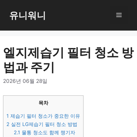
컨
텐
유니워니
메
츠
로
뉴
건
너
엘지제습기 필터 청소 방
뛰
법과 주기
기
2026년 06월 28일
목차
1
제습기 필터 청소가 중요한 이유
2
실전 LG제습기 필터 청소 방법
2.1
물통 청소도 함께 챙기자