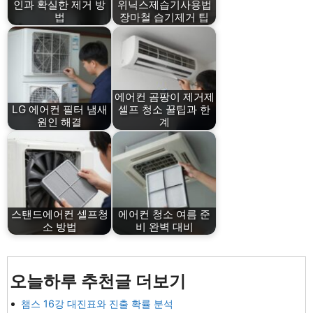
인과 확실한 제거 방
위닉스제습기사용법
법
장마철 습기제거 팁
에어컨 곰팡이 제거제
LG 에어컨 필터 냄새
셀프 청소 꿀팁과 한
원인 해결
계
스탠드에어컨 셀프청
에어컨 청소 여름 준
소 방법
비 완벽 대비
오늘하루 추천글 더보기
챔스 16강 대진표와 진출 확률 분석