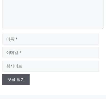
이
름
이
메
일
웹
사
이
트