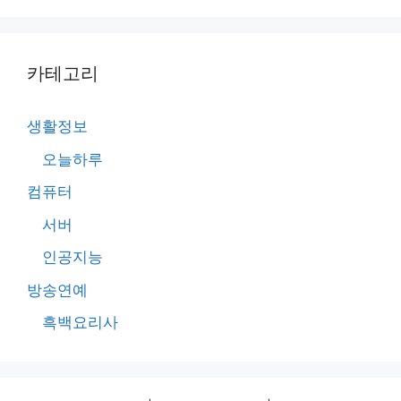
카테고리
생활정보
오늘하루
컴퓨터
서버
인공지능
방송연예
흑백요리사