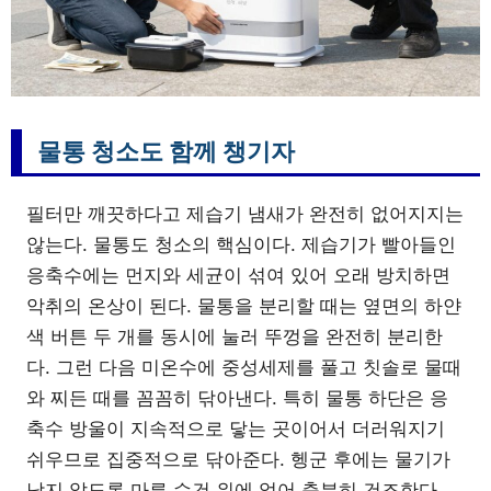
물통 청소도 함께 챙기자
필터만 깨끗하다고 제습기 냄새가 완전히 없어지지는
않는다. 물통도 청소의 핵심이다. 제습기가 빨아들인
응축수에는 먼지와 세균이 섞여 있어 오래 방치하면
악취의 온상이 된다. 물통을 분리할 때는 옆면의 하얀
색 버튼 두 개를 동시에 눌러 뚜껑을 완전히 분리한
다. 그런 다음 미온수에 중성세제를 풀고 칫솔로 물때
와 찌든 때를 꼼꼼히 닦아낸다. 특히 물통 하단은 응
축수 방울이 지속적으로 닿는 곳이어서 더러워지기
쉬우므로 집중적으로 닦아준다. 헹군 후에는 물기가
남지 않도록 마른 수건 위에 엎어 충분히 건조한다.