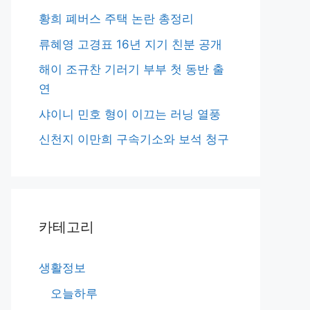
황희 폐버스 주택 논란 총정리
류혜영 고경표 16년 지기 친분 공개
해이 조규찬 기러기 부부 첫 동반 출
연
샤이니 민호 형이 이끄는 러닝 열풍
신천지 이만희 구속기소와 보석 청구
카테고리
생활정보
오늘하루