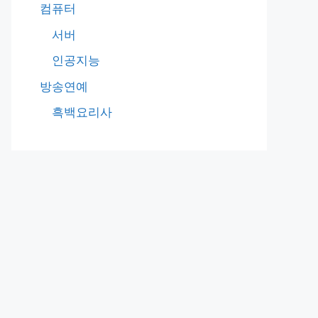
컴퓨터
서버
인공지능
방송연예
흑백요리사