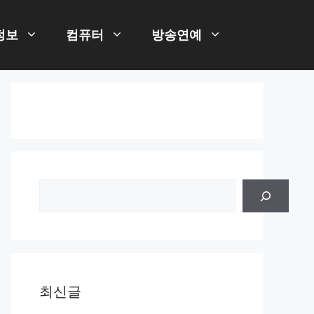
정보
컴퓨터
방송연예
검
색
최신글