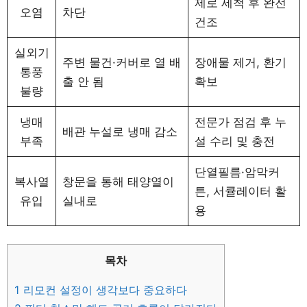
제로 세척 후 완전
오염
차단
건조
실외기
주변 물건·커버로 열 배
장애물 제거, 환기
통풍
출 안 됨
확보
불량
냉매
전문가 점검 후 누
배관 누설로 냉매 감소
부족
설 수리 및 충전
단열필름·암막커
복사열
창문을 통해 태양열이
튼, 서큘레이터 활
유입
실내로
용
목차
1
리모컨 설정이 생각보다 중요하다