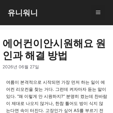
컨
텐
유니워니
메
츠
로
뉴
건
너
에어컨이안시원해요 원
뛰
인과 해결 방법
기
2026년 06월 27일
여름이 본격적으로 시작되면 가장 먼저 하는 일이 에
어컨 리모컨을 찾는 거다. 그런데 켜자마자 듣는 말이
있다. “왜 이렇게 안 시원하지?” 분명히 켰는데 찬바람
이 제대로 나오지 않거나, 한참 틀어도 방이 식지 않
는다면 속이 터진다. 고장인가 싶어 AS를 부르기 전