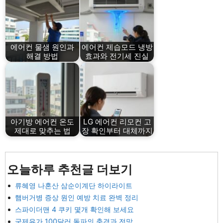
에어컨 물샘 원인과
에어컨 제습모드 냉방
해결 방법
효과와 전기세 진실
아기방 에어컨 온도
LG 에어컨 리모컨 고
제대로 맞추는 법
장 확인부터 대체까지
오늘하루 추천글 더보기
류혜영 나혼산 삼순이계단 하이라이트
햄버거병 증상 원인 예방 치료 완벽 정리
스파이더맨 4 쿠키 몇개 확인해 보세요
국제유가 100달러 돌파의 충격과 전망