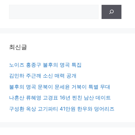
검
색
최신글
노이즈 홍종구 불후의 명곡 특집
김민하 주근깨 소신 매력 공개
불후의 명곡 문북이 문세윤 거북이 특별 무대
나혼산 류혜영 고경표 16년 찐친 남산 데이트
구성환 옥상 고기파티 41만원 한우와 덩어리즈