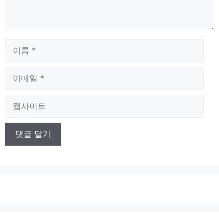
이
름
이
메
일
웹
사
이
트