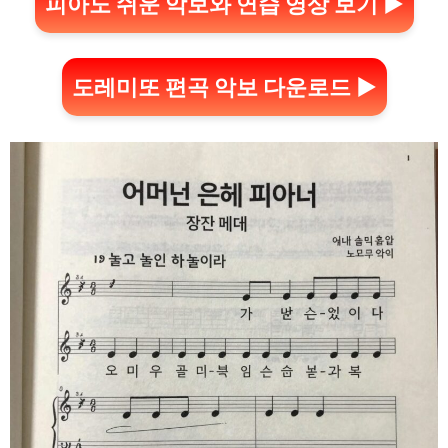
피아노 쉬운 악보와 연습 영상 보기 ▶
도레미또 편곡 악보 다운로드 ▶