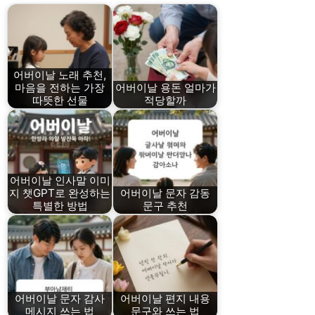
어버이날 노래 추천,
마음을 전하는 가장
어버이날 용돈 얼마가
따뜻한 선물
적당할까
어버이날 인사말 이미
지 챗GPT로 완성하는
어버이날 문자 감동
특별한 방법
문구 추천
어버이날 문자 감사
어버이날 편지 내용
메시지 쓰는 법
문구와 쓰는 법