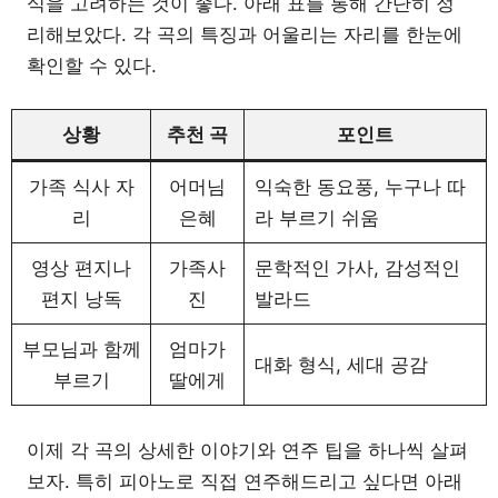
식을 고려하는 것이 좋다. 아래 표를 통해 간단히 정
리해보았다. 각 곡의 특징과 어울리는 자리를 한눈에
확인할 수 있다.
상황
추천 곡
포인트
가족 식사 자
어머님
익숙한 동요풍, 누구나 따
리
은혜
라 부르기 쉬움
영상 편지나
가족사
문학적인 가사, 감성적인
편지 낭독
진
발라드
부모님과 함께
엄마가
대화 형식, 세대 공감
부르기
딸에게
이제 각 곡의 상세한 이야기와 연주 팁을 하나씩 살펴
보자. 특히 피아노로 직접 연주해드리고 싶다면 아래