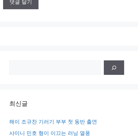
트
검
색
최신글
해이 조규찬 기러기 부부 첫 동반 출연
샤이니 민호 형이 이끄는 러닝 열풍