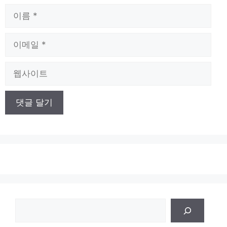
이
름
이
메
일
웹
사
이
트
검
색