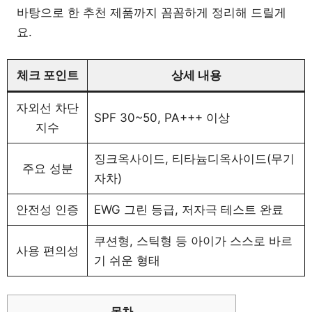
바탕으로 한 추천 제품까지 꼼꼼하게 정리해 드릴게
요.
체크 포인트
상세 내용
자외선 차단
SPF 30~50, PA+++ 이상
지수
징크옥사이드, 티타늄디옥사이드(무기
주요 성분
자차)
안전성 인증
EWG 그린 등급, 저자극 테스트 완료
쿠션형, 스틱형 등 아이가 스스로 바르
사용 편의성
기 쉬운 형태
목차