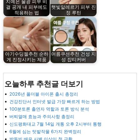
지예은 물광 피부 비
결 공개 내 피부에도
햇빛알레르기 피부 진
적용하는 법
정 루틴
아기수딩젤추천 순하
여름쿠션추천 건성 지
게 진정시키는 제품
성 잡티커버
오늘하루 추천글 더보기
2026년 폴더블 아이폰 출시 총정리
건강진단서 인터넷 발급 가장 빠르게 하는 방법
100분토론 출연자 역할과 토론 방식 분석
버찌열매 효능과 주의사항 총정리
신도평화대교 7월 14일 개통 오후 2시부터 통행
6월에 심는 텃밭작물 6가지 완벽정리
박동빈 배우 사별 이상이 첫 근황