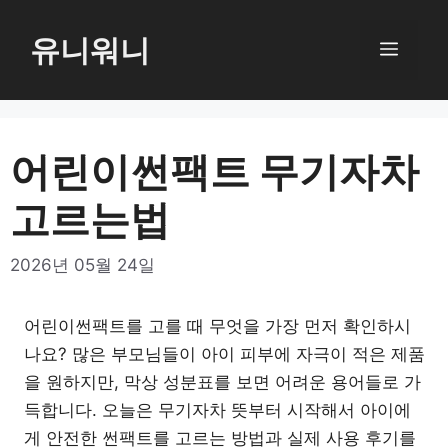
컨
텐
유니워니
메
츠
로
뉴
건
너
어린이썬팩트 무기자차
뛰
고르는법
기
2026년 05월 24일
어린이썬팩트를 고를 때 무엇을 가장 먼저 확인하시
나요? 많은 부모님들이 아이 피부에 자극이 적은 제품
을 원하지만, 막상 성분표를 보면 어려운 용어들로 가
득합니다. 오늘은 무기자차 뜻부터 시작해서 아이에
게 안전한 썬팩트를 고르는 방법과 실제 사용 후기를