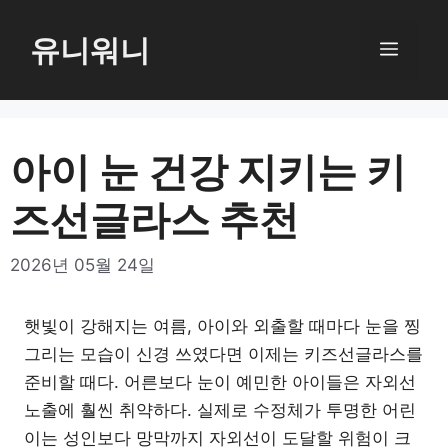
컨
텐
유니워니
메
츠
로
뉴
건
너
아이 눈 건강 지키는 키
뛰
즈선글라스 추천
기
2026년 05월 24일
햇빛이 강해지는 여름, 아이와 외출할 때마다 눈을 찡
그리는 모습이 신경 쓰였다면 이제는 키즈선글라스를
준비할 때다. 어른보다 눈이 예민한 아이들은 자외선
노출에 훨씬 취약하다. 실제로 수정체가 투명한 어린
이는 성인보다 망막까지 자외선이 도달할 위험이 크