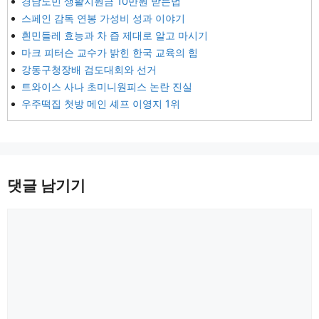
경남도민 생활지원금 10만원 받는법
스페인 감독 연봉 가성비 성과 이야기
흰민들레 효능과 차 즙 제대로 알고 마시기
마크 피터슨 교수가 밝힌 한국 교육의 힘
강동구청장배 검도대회와 선거
트와이스 사나 초미니원피스 논란 진실
우주떡집 첫방 메인 셰프 이영지 1위
댓글 남기기
댓
글