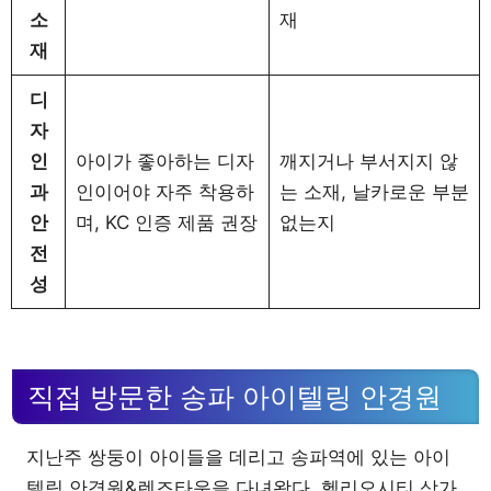
소
재
재
디
자
인
아이가 좋아하는 디자
깨지거나 부서지지 않
과
인이어야 자주 착용하
는 소재, 날카로운 부분
안
며, KC 인증 제품 권장
없는지
전
성
직접 방문한 송파 아이텔링 안경원
지난주 쌍둥이 아이들을 데리고 송파역에 있는 아이
텔링 안경원&렌즈타운을 다녀왔다. 헬리오시티 상가