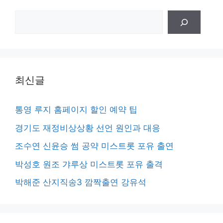
검
색
최신글
통영 루지 홈페이지 할인 예약 팁
경기도 재정비상상황 선언 원인과 대응
조수연 신윤승 썸 공약 미스트롯 포유 출연
박성호 원조 갸루상 미스트롯 포유 출격
박해준 산지직송3 깜짝출연 강유석