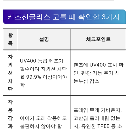
키즈선글라스 고를 때 확인할 3가지
항
설명
체크포인트
목
자
UV400 등급 렌즈가
외
렌즈에 UV400 표시 확
필수이며 자외선 차단
선
인, 편광 기능 추가 시
율 99.9% 이상이어야
차
눈부심 감소
함
단
착
용
프레임 무게 가벼운지,
감
아이가 오래 착용해도
코받침 흘러내림 없는
과
불편하지 않아야 함
지, 유연한 TPEE 등 소