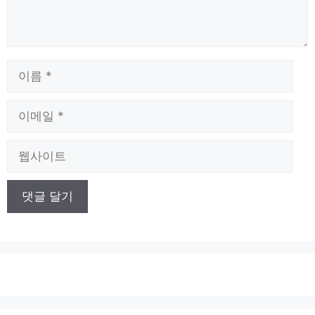
이
름
이
메
일
웹
사
이
트