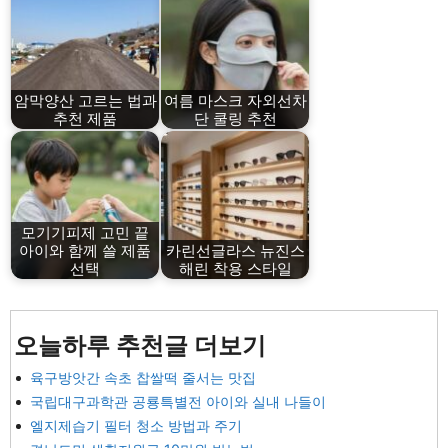
암막양산 고르는 법과
여름 마스크 자외선차
추천 제품
단 쿨링 추천
모기기피제 고민 끝
아이와 함께 쓸 제품
카린선글라스 뉴진스
선택
해린 착용 스타일
오늘하루 추천글 더보기
육구방앗간 속초 찹쌀떡 줄서는 맛집
국립대구과학관 공룡특별전 아이와 실내 나들이
엘지제습기 필터 청소 방법과 주기