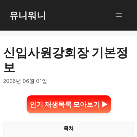
컨
텐
유니워니
메
츠
로
뉴
건
너
신입사원강회장 기본정
뛰
보
기
2026년 06월 01일
인기 재생목록 모아보기 ▶
목차