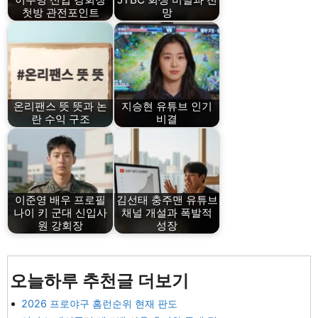
첫방 관전포인트
망
온리팬스 뜻 뜻과 논
지승현 유튜브 인기
란 수익 구조
비결
이준영 배우 프로필
김선태 충주맨 유튜브
나이 키 군대 신입사
채널 개설과 폭발적
원 강회장
성장
오늘하루 추천글 더보기
2026 프로야구 홈런순위 현재 판도