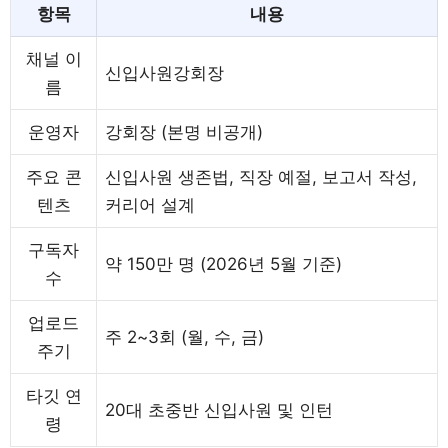
항목
내용
채널 이
신입사원강회장
름
운영자
강회장 (본명 비공개)
주요 콘
신입사원 생존법, 직장 예절, 보고서 작성,
텐츠
커리어 설계
구독자
약 150만 명 (2026년 5월 기준)
수
업로드
주 2~3회 (월, 수, 금)
주기
타깃 연
20대 초중반 신입사원 및 인턴
령