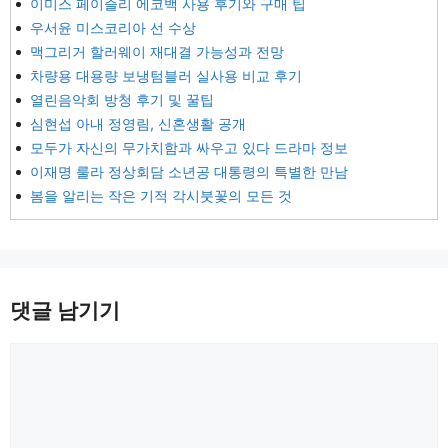
이미스 페이즐리 에코백 사용 후기와 구매 팁
우서윤 미스코리아 선 수상
맥그리거 할러웨이 재대결 가능성과 전망
차량용 대용량 보냉텀블러 실사용 비교 후기
열린음악회 방청 후기 및 꿀팁
심현섭 아내 정영림, 신혼생활 공개
모두가 자신의 무가치함과 싸우고 있다 드라마 정보
이재명 룰라 정상회담 소년공 대통령의 특별한 만남
봄을 알리는 작은 기적 각시붓꽃의 모든 것
댓글 남기기
댓
글