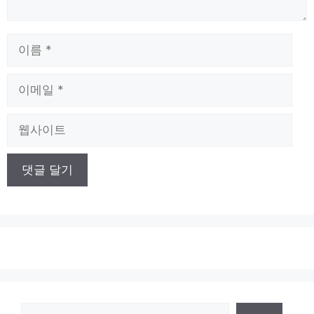
이
름
이
메
일
웹
사
이
트
검