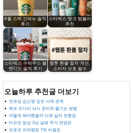
6월 스벅 신메뉴 솔직
스타벅스 탱크 텀블러
후기
추천
스타벅스 수박주스 블
웹툰 환불 절차 개선,
렌디드 솔직 후기
소비자 보호 필수
오늘하루 추천글 더보기
전유성 김신영 깊은 사제 관계
목포 도다리 낚시 준비와 즐기는 방법
어떻게 해야했을까 다큐 삶의 전환점
티슈진 임상 3상 실패 주가 전망은
모로코 피파랭킹 7위 비결은