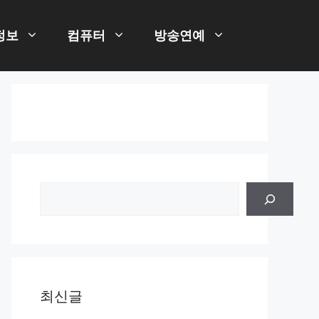
정보
컴퓨터
방송연예
검
색
최신글