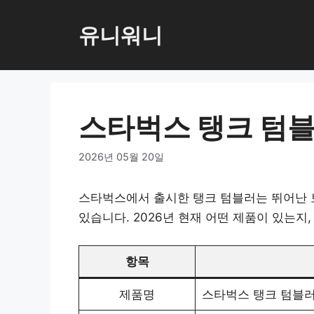
컨
텐
유니워니
츠
로
건
너
스타벅스 탱크 텀블
뛰
기
2026년 05월 20일
스타벅스에서 출시한 탱크 텀블러는 뛰어난 
있습니다. 2026년 현재 어떤 제품이 있는지
항목
제품명
스타벅스 탱크 텀블