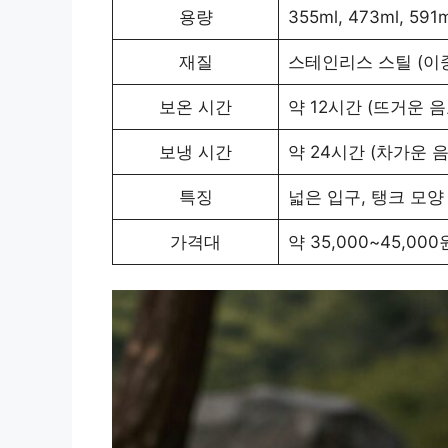
용량
355ml, 473ml, 591
재질
스테인리스 스틸 (이중
보온 시간
약 12시간 (뜨거운 음
보냉 시간
약 24시간 (차가운 
특징
넓은 입구, 탱크 모양
가격대
약 35,000~45,000