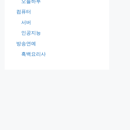
오늘하루
컴퓨터
서버
인공지능
방송연예
흑백요리사