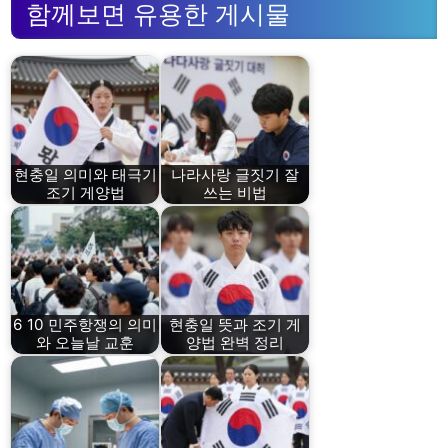
함께보면 유용한 게시물
현충일 의미와 태극기
나라사랑 글짓기 잘
조기 게양법
쓰는 비법
6 10 민주항쟁의 의미
현충일 뜻과 조기 게
와 오늘날 교훈
양법 완벽 정리