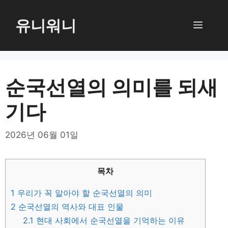
컨
텐
유니워니
메
츠
로
뉴
건
너
순국선열의 의미를 되새
뛰
기다
기
2026년 06월 01일
목차
1
우리가 꼭 알아야 할 순국선열의 의미
2
순국선열의 역사와 대표 인물
2.1
현대 사회에서 순국선열을 기억하는 이유