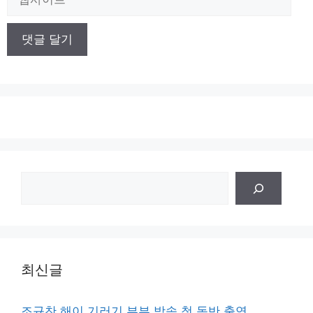
사
이
트
검
색
최신글
조규찬 해이 기러기 부부 방송 첫 동반 출연