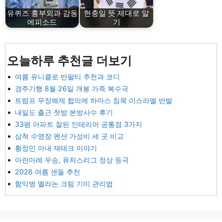
유퀴즈 흉부외과 감동
현충일 뜻 제대로 알
에피소드
기
오늘하루 추천글 더보기
여름 유니클로 반팔티 추천과 코디
경주기행 8월 26일 개봉 가족 복수극
트럼프 무장해제 합의에 하마스 침묵 이스라엘 반발
내일도 출근 첫방 본방사수 후기
33평 아파트 잘된 인테리어 공통점 3가지
삼척 수영장 펜션 가성비 세 곳 비교
황정민 아내 재테크 이야기
아란마레 우승, 퓨처스리그 정상 등극
2026 여름 샌들 추천
함익병 멜라논 크림 기미 관리법