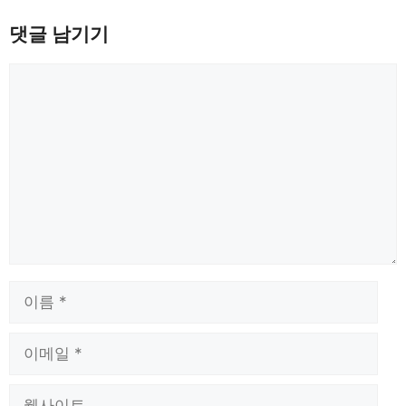
댓글 남기기
댓
글
이
름
이
메
일
웹