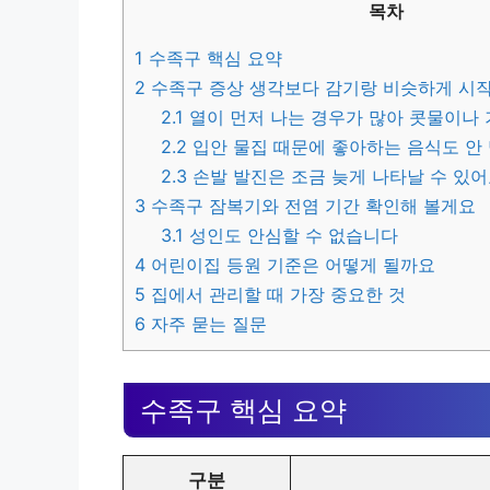
목차
1
수족구 핵심 요약
2
수족구 증상 생각보다 감기랑 비슷하게 시
2.1
열이 먼저 나는 경우가 많아 콧물이나 
2.2
입안 물집 때문에 좋아하는 음식도 안
2.3
손발 발진은 조금 늦게 나타날 수 있
3
수족구 잠복기와 전염 기간 확인해 볼게요
3.1
성인도 안심할 수 없습니다
4
어린이집 등원 기준은 어떻게 될까요
5
집에서 관리할 때 가장 중요한 것
6
자주 묻는 질문
수족구 핵심 요약
구분