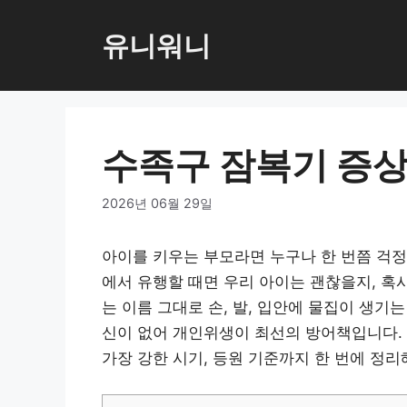
컨
텐
유니워니
츠
로
건
너
수족구 잠복기 증상
뛰
기
2026년 06월 29일
아이를 키우는 부모라면 누구나 한 번쯤 걱
에서 유행할 때면 우리 아이는 괜찮을지, 혹
는 이름 그대로 손, 발, 입안에 물집이 생기
신이 없어 개인위생이 최선의 방어책입니다. 
가장 강한 시기, 등원 기준까지 한 번에 정리