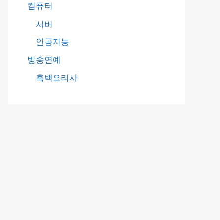
컴퓨터
서버
인공지능
방송연예
흑백요리사