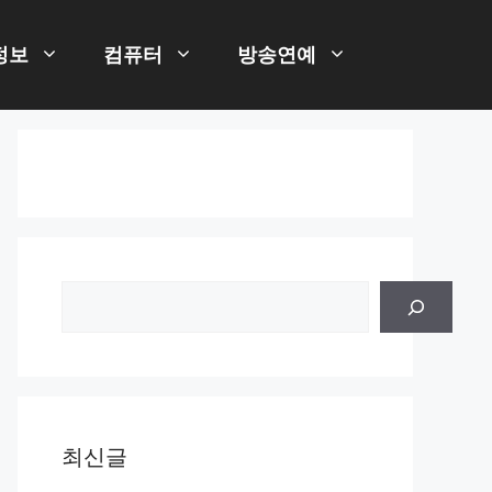
정보
컴퓨터
방송연예
검
색
최신글