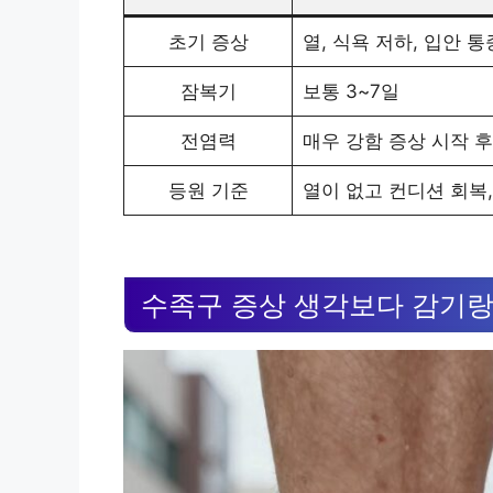
초기 증상
열, 식욕 저하, 입안 통
잠복기
보통 3~7일
전염력
매우 강함 증상 시작 후
등원 기준
열이 없고 컨디션 회복,
수족구 증상 생각보다 감기