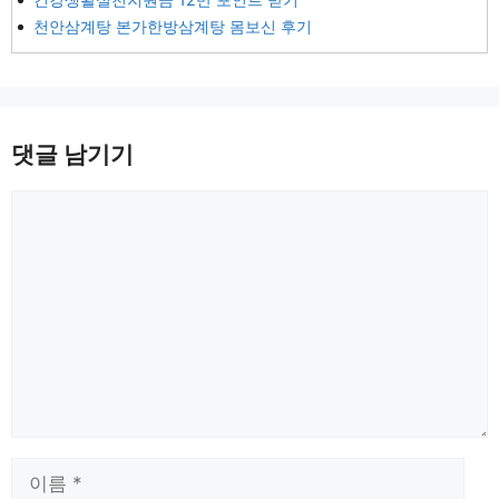
천안삼계탕 본가한방삼계탕 몸보신 후기
댓글 남기기
댓
글
이