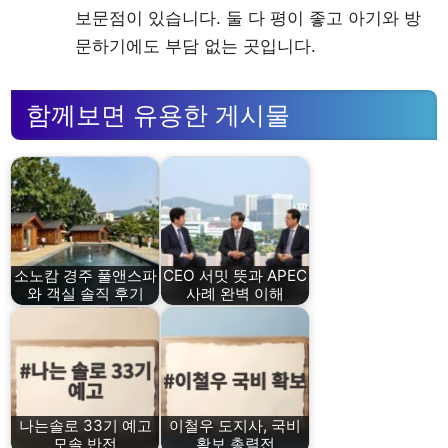
보문점이 있습니다. 둘 다 평이 좋고 아기와 방
문하기에도 부담 없는 곳입니다.
함께보면 유용한 게시물
소노캄 경주 풀앤스파
CEO 서밋 뜻과 APEC
와 객실 솔직 후기
사례 완벽 이해
나는솔로 33기 예고
이철우 도지사, 국비
모솔 반전
확보 총력전