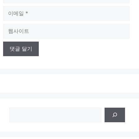
름
이
메
일
웹
사
이
트
검
색