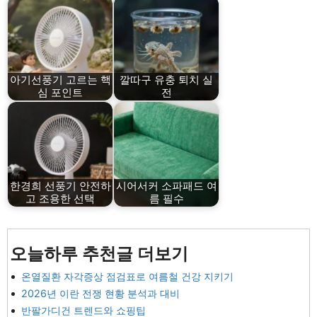
아기선풍기 고르는 핵
깔따구 유충 퇴치 실
심 포인트
전
한경희 선풍기 안전하
시어서커 소파패드 여
고 조용한 선택
름 필수
오늘하루 추천글 더보기
온열질환 자각증상 점검표로 여름철 건강 지키기
2026년 이란 전쟁 현황 분석과 대비
반팔가디건 트렌드와 쇼핑팁