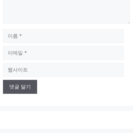
이
름
이
메
일
웹
사
이
트