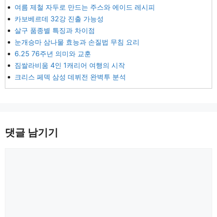
여름 제철 자두로 만드는 주스와 에이드 레시피
카보베르데 32강 진출 가능성
살구 품종별 특징과 차이점
눈개승마 삼나물 효능과 손질법 무침 요리
6.25 76주년 의미와 교훈
짐쌀라비움 4인 1캐리어 여행의 시작
크리스 페덱 삼성 데뷔전 완벽투 분석
댓글 남기기
댓
글