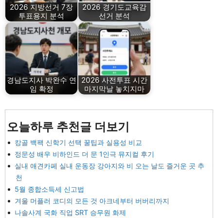
2026 지방선거 7장
2026 경기도교육감
투표용지 분석
선거 분석
경남도지사 박완수 연
2026 사전투표 시간
임 확정
마지막날 놓치지마
오늘하루 추천글 더보기
캉골 백팩 신학기 선택 꿀팁과 실용성 비교
정문성 배우 비하인드 더 문 1인극 뮤지컬 후기
실내 애견카페 실내 운동장 강아지와 비 오는 날도 즐거운 곳 추
천
5월 종합소득세 신고법
겨울 머플러 코디의 모든 것 아크네부터 버버리까지
나솔사계 국화 직업 SRT 승무원 화제