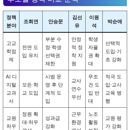
정책
김선
이원
조희연
안승문
박순애
분야
유
석
부분 수
안정
학생
고교
선택적
전면 도
정·학생
적 정
자율
학점
도입·기
입 유지
선택권
착 지
권 확
제
초 강화
제한
원
대
AI 디
시범 운
무조
적극 도
교사
지털
모든 학
영 후 단
건 도
입·교사
연수
교과
교 도입
계적 도
입 반
교육 병
우선
서
입
대
행
정원 확
근무
노조
교원
성과급
교원 평
대·처우
환경
활동
처우
강화
가 강화