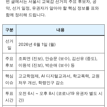
번 글에서는 서울시 교육감 선거의 주요 후보자, 공
약, 선거 일정, 유권자가 알아야 할 핵심 정보를 표와
함께 정리해 드립니다.
구분
내용
선거
2026년 6월 1일 (월)
일
주요
조희연 (진보), 안승문 (보수), 김선유 (중도),
후보
이원석 (진보), 박순애 (보수) 등
핵심
고교학점제, AI 디지털교과서, 학교폭력, 교원
이슈
처우 개선, 학령인구 감소
투표
오전 6시 ~ 오후 8시 (코로나19 유권자 별도 시
시간
간)