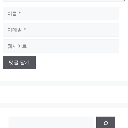
이
름
이
메
일
웹
사
이
트
검