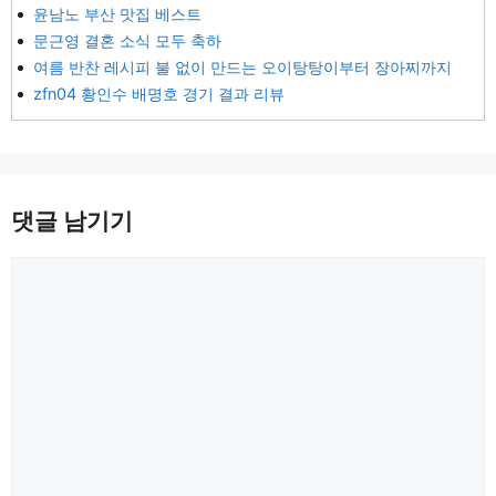
윤남노 부산 맛집 베스트
문근영 결혼 소식 모두 축하
여름 반찬 레시피 불 없이 만드는 오이탕탕이부터 장아찌까지
zfn04 황인수 배명호 경기 결과 리뷰
댓글 남기기
댓
글