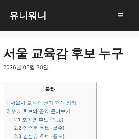
컨
텐
유니워니
메
츠
로
뉴
건
너
서울 교육감 후보 누구
뛰
기
2026년 05월 30일
목차
1
서울시 교육감 선거 핵심 정리
2
주요 후보와 공약 톺아보기
2.1
조희연 후보 (진보)
2.2
안승문 후보 (보수)
2.3
김선유 후보 (중도)